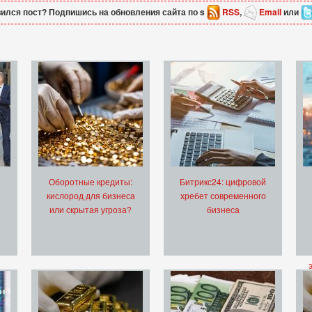
ился пост? Подпишись на обновления сайта по s
RSS
,
Email
или
Оборотные кредиты:
Битрикс24: цифровой
кислород для бизнеса
хребет современного
или скрытая угроза?
бизнеса