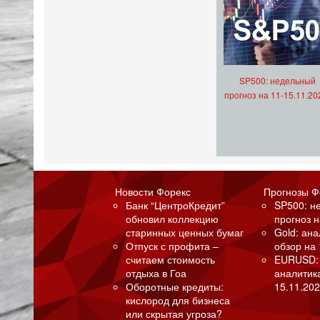
SP500: недельный
прогноз на 11-15.11.20
Новости Форекс
Прогнозы Ф
Банк “ЦентроКредит”
SP500: н
обновил коллекцию
прогноз н
старинных ценных бумаг
Gold: ан
Отпуск с профита –
обзор на 
считаем стоимость
EURUSD:
отдыха в Гоа
аналитик
Оборотные кредиты:
15.11.202
кислород для бизнеса
или скрытая угроза?