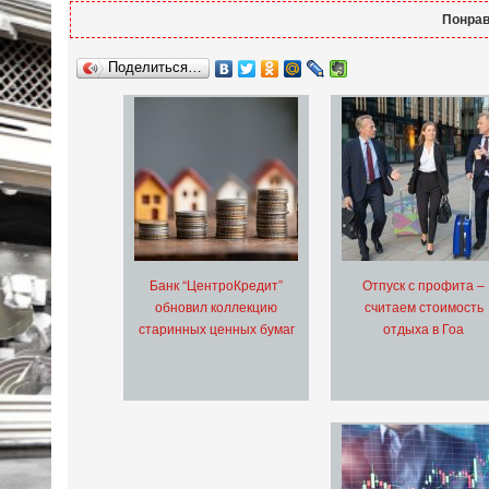
Понрав
Поделиться…
Банк “ЦентроКредит”
Отпуск с профита –
обновил коллекцию
считаем стоимость
старинных ценных бумаг
отдыха в Гоа