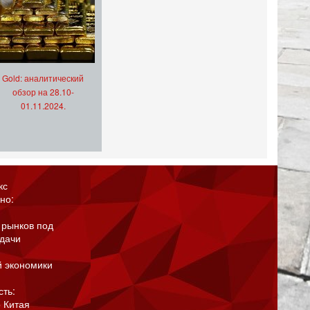
Gold: аналитический
обзор на 28.10-
01.11.2024.
кс
но:
 рынков под
адачи
й экономики
сть:
 Китая