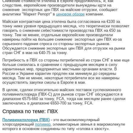
Снижение стоимости этилена в Европе продолжилось, и, как
следствие, европейские производители вынуждены идти на
снижение экспортных цен ПВХ на майские отгрузки, сообщают
аналитики "Маркет Репорт" в
ценовом обзоре
компании.
Майская контрактная цена этилена была согласована на €100 за
тонну ниже уровня предыдущего месяца, что теоретически позволяет
говорить о снижении себестоимости производства ПВХ на €50 за
тонну. Тем не менее, отдельные европейские производители
намерены пойти на большее снижение экспортных цен ПВХ из-за
серьезного падения спроса со стороны экспортных рынков.
Обсуждается снижение экспортных цен ПВХ для отгрузок на рынки
стран СНГ в мае на €40-75 за тонну.
Потребность в ПВХ со стороны потребителей из стран СНГ в мае еще
больше снизилась в сравнении с предыдущим месяцем в силу
карантинных мер, предпринятых местными органами власти. В
России и Украине карантин продлен как минимум до середины
месяца. Тем не менее, некоторые потребители все же намерены
осуществлять закупки смолы в Европе в мае.
В целом, сделки относительно майских поставок суспензионного
поливинилхлорида (ПВХ-С) для рынков стран СНГ обсуждаются в
диапазоне €575-660 за тонну, FCA, тогда как месяцем ранее сделки
заключались в диапазоне €650-700 за тонну, FCA.
Справка по теме: ПВХ
Поливинилхлорид (ПВХ)
- это высокомолекулярный
хлорсодержащий
полимер
, элементарные звенья в макромолекуле
которого в основном соединены по типу «голова к хвосту».