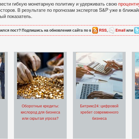
вести гибкую монетарную политику и удерживать свою
процентн
сторов. В результате по прогнозам экспертов S&P уже в ближай
ый показатель.
ился пост? Подпишись на обновления сайта по s
RSS
,
Email
или
Оборотные кредиты:
Битрикс24: цифровой
кислород для бизнеса
хребет современного
или скрытая угроза?
бизнеса