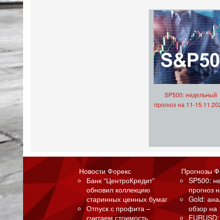
SP500: недельный
прогноз на 11-15.11.20
Новости Форекс
Прогнозы Ф
Банк “ЦентроКредит”
SP500: н
обновил коллекцию
прогноз н
старинных ценных бумаг
Gold: ан
Отпуск с профита –
обзор на 
считаем стоимость
EURUSD: