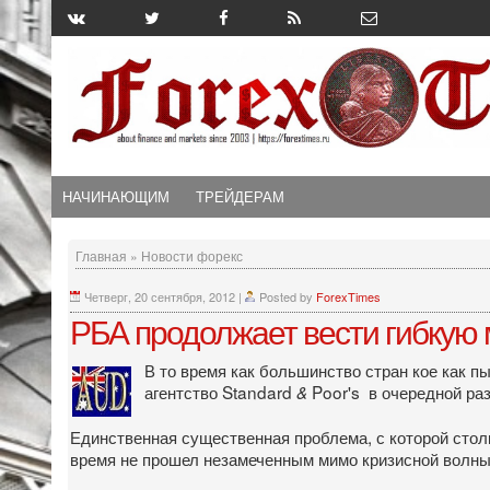
НАЧИНАЮЩИМ
ТРЕЙДЕРАМ
Главная
»
Новости форекс
Четверг, 20 сентября, 2012
|
Posted by
ForexTimes
РБА продолжает вести гибкую
В то время как большинство стран кое как 
агентство Standard
Poor's в очередной ра
&
Единственная существенная проблема, с которой стол
время не прошел незамеченным мимо кризисной волны,