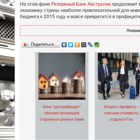
На этом фоне
Резервный Банк Австралии
продолжает 
экономику страны наиболее привлекательной для инве
бюджета к 2015 году и вовсе превратится в профицитн
Понрав
Поделиться…
Банк “ЦентроКредит”
Отпуск с профита –
обновил коллекцию
считаем стоимость
старинных ценных бумаг
отдыха в Гоа