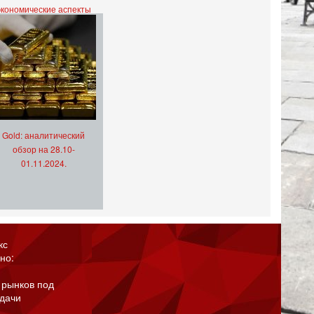
экономические аспекты
Gold: аналитический
обзор на 28.10-
01.11.2024.
кс
но:
 рынков под
адачи