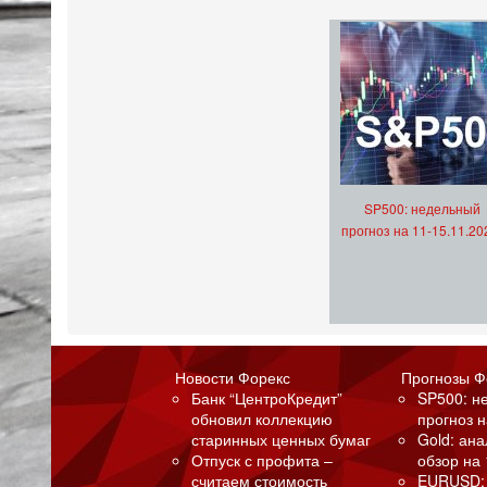
SP500: недельный
прогноз на 11-15.11.20
Новости Форекс
Прогнозы Ф
Банк “ЦентроКредит”
SP500: н
обновил коллекцию
прогноз н
старинных ценных бумаг
Gold: ан
Отпуск с профита –
обзор на 
считаем стоимость
EURUSD: