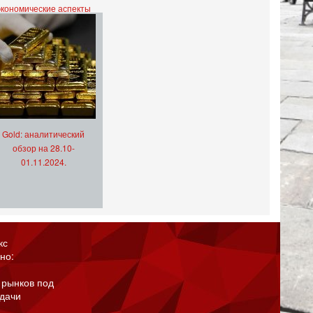
экономические аспекты
Gold: аналитический
обзор на 28.10-
01.11.2024.
кс
но:
 рынков под
адачи