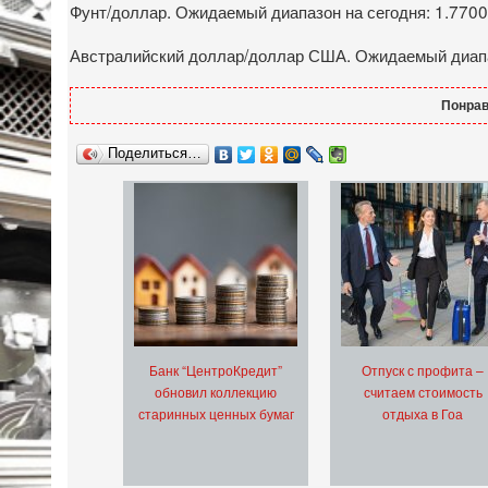
Фунт/доллар. Ожидаемый диапазон на сегодня: 1.7700
Австралийский доллар/доллар США. Ожидаемый диапаз
Понрав
Поделиться…
Банк “ЦентроКредит”
Отпуск с профита –
обновил коллекцию
считаем стоимость
старинных ценных бумаг
отдыха в Гоа