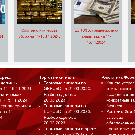
Gold: аналитический
EURUSD: среднесрочная
24.
обзор на 11-15.11.2024.
аналитика на 11-
15.11.2024.
орекс
Торговые сигналы
Аналитика Форе
едельный
Торговые сигналы по
Как это устрое
а 11-15.11.2024.
GBPUSD на 21.03.2023.
комплексные
алитический
Разбор сделок от
исследования
11-15.11.2024.
20.03.2023.
конкретные з
 среднесрочная
Торговые сигналы по
бизнеса
а на 11-
EURUSD на 21.03.2023.
Рост китайско
4.
Разбор сделок от
вызывает
20.03.2023.
обеспокоенно
Торговые сигналы форекс
правительство
на 7 февраля 2023 года:
вмешивается 