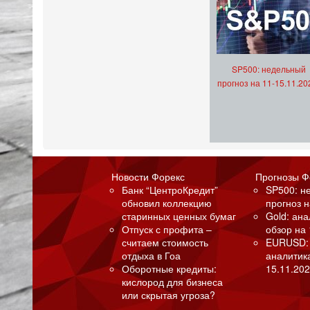
SP500: недельный
прогноз на 11-15.11.20
Новости Форекс
Прогнозы Ф
Банк “ЦентроКредит”
SP500: н
обновил коллекцию
прогноз н
старинных ценных бумаг
Gold: ан
Отпуск с профита –
обзор на 
считаем стоимость
EURUSD:
отдыха в Гоа
аналитик
Оборотные кредиты:
15.11.202
кислород для бизнеса
или скрытая угроза?