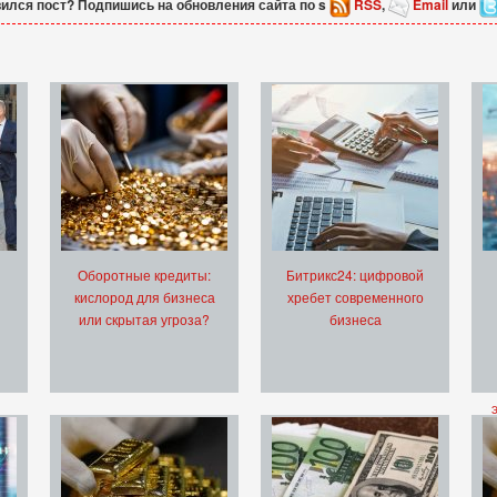
ился пост? Подпишись на обновления сайта по s
RSS
,
Email
или
Оборотные кредиты:
Битрикс24: цифровой
кислород для бизнеса
хребет современного
или скрытая угроза?
бизнеса