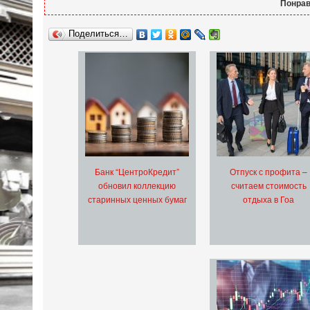
Понрав
Поделиться…
Банк “ЦентроКредит”
Отпуск с профита –
обновил коллекцию
считаем стоимость
старинных ценных бумаг
отдыха в Гоа