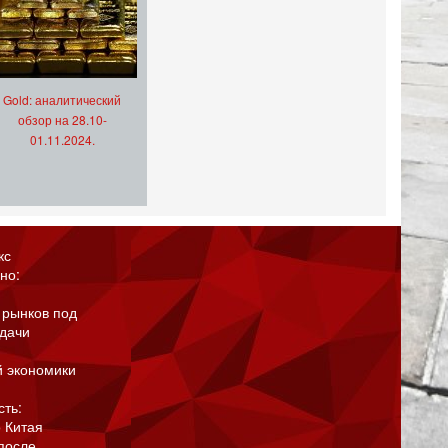
Gold: аналитический
обзор на 28.10-
01.11.2024.
кс
но:
 рынков под
адачи
й экономики
сть:
 Китая
после