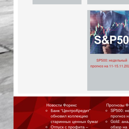
SP500: недельный
прогноз на 11-15.11.20
Новости Форекс
Прогнозы Ф
Банк “ЦентроКредит”
SP500: н
обновил коллекцию
прогноз н
старинных ценных бумаг
Gold: ан
Отпуск с профита –
обзор на 