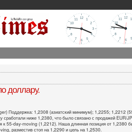
о доллару.
nger) Поддержка: 1,2308 (азиатский минимум); 1,2255; 1,2212 (
у сработали ниже 1,2380, что было связано с продажей EUR/JP
я к 55-day-moving (1,2212). Наша длинная позиция от 1,2380 б
ng, разместив стоп на 1,2290 и цель на 1,2530.