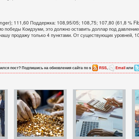
inger); 111,60 Поддержка: 108,95/05; 108,75; 107,80 (61,8 % F
о победы Коидзуми, это должно оставить доллар под давлением
нашу продажу только 4 пунктами. От существующих уровней, 10
ился пост? Подпишись на обновления сайта по s
RSS
,
Email
или