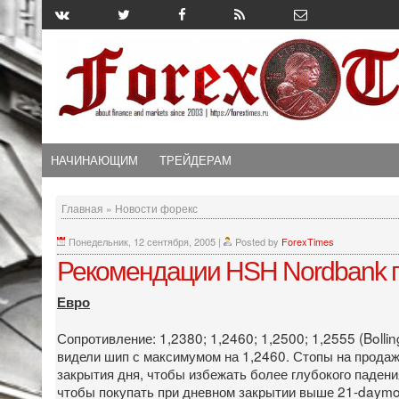
НАЧИНАЮЩИМ
ТРЕЙДЕРАМ
Главная
»
Новости форекс
Понедельник, 12 сентября, 2005
|
Posted by
ForexTimes
Рекомендации HSH Nordbank п
Евро
Сопротивление: 1,2380; 1,2460; 1,2500; 1,2555 (Bolli
видели шип с максимумом на 1,2460. Стопы на продаж
закрытия дня, чтобы избежать более глубокого падени
чтобы покупать при дневном закрытии выше 21-daymovi