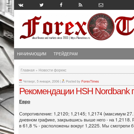
НАЧИНАЮЩИМ
ТРЕЙДЕРАМ
Главная
»
Новости форекс
Четверг, 5 января, 2006
|
Posted by
ForexTimes
Рекомендации HSH Nordbank 
Евро
Сопротивление: 1,2120; 1,2145; 1,2174 (максимум 27.
дневном графике, закрывшись выше него - на 1,2118.
в 61,8 % - расположены вокруг 1,2225. Мы смотрели б