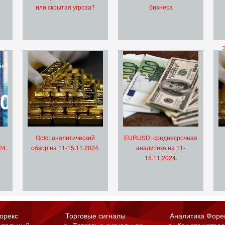
или скрытая угроза?
бизнеса
Gold: аналитический
EURUSD: среднесрочная
24.
обзор на 11-15.11.2024.
аналитика на 11-
15.11.2024.
орекс
Торговые сигналы
Аналитика Форе