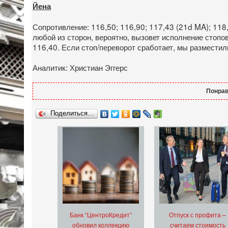
Йена
Сопротивление: 116,50; 116,90; 117,43 (21d MA); 118
любой из сторон, вероятно, вызовет исполнение стопо
116,40. Если стоп/переворот сработает, мы разместили
Аналитик: Христиан Эггерс
Понрав
Поделиться…
Банк “ЦентроКредит”
Отпуск с профита –
обновил коллекцию
считаем стоимость