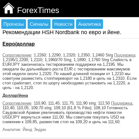
ForexTimes
Прогнозы
Сигналы
Новости
Аналитика
Рекомендации HSH Nordbank по евро и йене.
Евро/доллар
Сопротивление
: 1,2260; 1,2290; 1,2320; 1,2350; 1,2460 Strg
Поддержка
:
1,2195/1,2200; 1,2110; 1,1960/70 Strg; 1,1890; 1,1760 Strg Слабость в
EUR/JPY закончилась тестированием поддержки на 1,2195. Мы
ожидали бы дальнейшего роста EUR с тестированием максимумов
этой недели около 1,2320. По нашей длинной позиции от 1,2210 мы
советуем разместить стоп/переворот на 1,2180 и цель на 1,2310. Если
стоп сработает, стоп по шорту необходимо установить на 1,2220, а
цель - на 1,2120.
Доллар/йена
Сопротивление
: 110,90; 111,45; 111,75; 111,90 strg; 112,50
Поддержка:
110,40; 110,05; 109,70 strg; 109,10 (61,8 % Fibo); 108,10 Готовность
Саудовской Аравии увеличивать производство нефти помогли
USD/JPY вернуться ниже 111,00. Мы советуем покупать USD на
снижении к 109,85, разместив стоп на 109,20 и цель на 111,60.
Аналитик: Йенд Эндрю