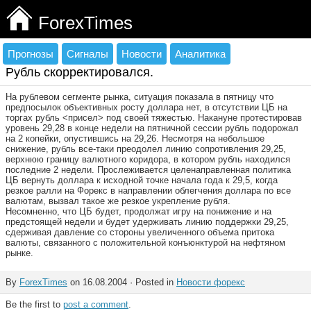
ForexTimes
Прогнозы
Сигналы
Новости
Аналитика
Рубль скорректировался.
На рублевом сегменте рынка, ситуация показала в пятницу что
предпосылок объективных росту доллара нет, в отсутствии ЦБ на
торгах рубль <присел> под своей тяжестью. Накануне протестировав
уровень 29,28 в конце недели на пятничной сессии рубль подорожал
на 2 копейки, опустившись на 29,26. Несмотря на небольшое
снижение, рубль все-таки преодолел линию сопротивления 29,25,
верхнюю границу валютного коридора, в котором рубль находился
последние 2 недели. Прослеживается целенаправленная политика
ЦБ вернуть доллара к исходной точке начала года к 29,5, когда
резкое ралли на Форекс в направлении облегчения доллара по все
валютам, вызвал такое же резкое укрепление рубля.
Несомненно, что ЦБ будет, продолжат игру на понижение и на
предстоящей недели и будет удерживать линию поддержки 29,25,
сдерживая давление со стороны увеличенного объема притока
валюты, связанного с положительной конъюнктурой на нефтяном
рынке.
By
ForexTimes
on 16.08.2004 · Posted in
Новости форекс
Be the first to
post a comment
.