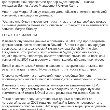
долговременной перспективе доллар будет падать", - сказал
менеджер Barings Asset Management Симон Халлет.
Аналитики Morgan Stanley ожидают дальнейшего снижения прибылей
компаний, зависящих от доллара.
"Однако оно будет умеренным - рассчитывать на дальнейшее резкое
снижение доллара может быть опасным", - говорится в аналитической
записке Morgan Stanley.
НОВОСТИ КОМПАНИЙ
В четверг опубликует данные о прибылях за 2003 год производитель
фармакологических препаратов Novartis. В этот же день обнародует
свои результаты французский гигант сектора Sanofi-Synthelabo.
Ожидается, что прибыли этих компаний будут довольно высоки,
однако при этом инвесторы обратят основное внимание на прогнозы
компаний на 2004 год и оценку влияния колебаний валютных курсов.
Sanofi в значительной степени зависит от американского рынка, но
результаты дает в евро. Novartis ведет отчетность в долларах.
О своих прибылях на следующей неделе сообщат Siemens,
производитель чипов Infineon и производитель электроники Schneider.
В четверг к ним присоединится голландская авиакомпания KLM.
Кроме того, предоставит данные о продажах за год французский
косметический гигант L'Oreal и сеть розничных магазинов Casino.
Также в четверг сообщат уточненные данные о прибылях за
четвертый квартал 2003 года крупнейший в Европе производитель
программного обеспечения SAP и крупнейший в мире производитель
мобильных телефонов Nokia.