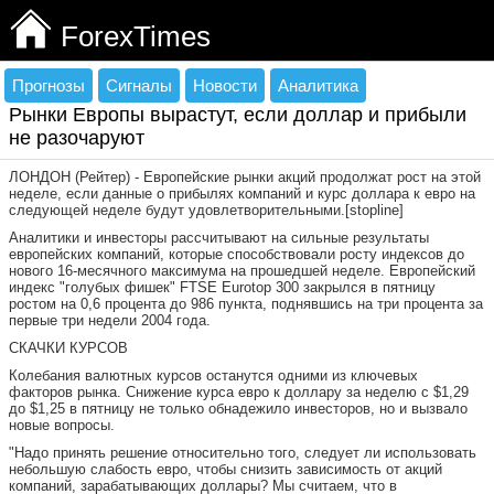
ForexTimes
Прогнозы
Сигналы
Новости
Аналитика
Рынки Европы вырастут, если доллар и прибыли
не разочаруют
ЛОНДОН (Рейтер) - Европейские рынки акций продолжат рост на этой
неделе, если данные о прибылях компаний и курс доллара к евро на
следующей неделе будут удовлетворительными.[stopline]
Аналитики и инвесторы рассчитывают на сильные результаты
европейских компаний, которые способствовали росту индексов до
нового 16-месячного максимума на прошедшей неделе. Европейский
индекс "голубых фишек" FTSE Eurotop 300 закрылся в пятницу
ростом на 0,6 процента до 986 пункта, поднявшись на три процента за
первые три недели 2004 года.
СКАЧКИ КУРСОВ
Колебания валютных курсов останутся одними из ключевых
факторов рынка. Снижение курса евро к доллару за неделю с $1,29
до $1,25 в пятницу не только обнадежило инвесторов, но и вызвало
новые вопросы.
"Надо принять решение относительно того, следует ли использовать
небольшую слабость евро, чтобы снизить зависимость от акций
компаний, зарабатывающих доллары? Мы считаем, что в