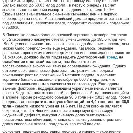
утром Китай предоставил отчет по торговому балансу в январе.
Баланс вырос до 60.03 млрд долл., в первую очередь за счет
значительного снижения импорта – падение составило 19.9%.
Сказывается значительное снижение сырьевых цен и в первую
очередь цен на нефть. Австралийский доллар продолжит оставаться
под давлением и, вероятнее всего, продолжит снижение к поддержке
0.7500/16.
В Японии же сальдо баланса внешней торговли в декабре, согласно
опубликованного накануне отчета, уменьшилось до 395.6 млрд иен.
Вообще иена начинает пользоваться гораздо большим спросом, чем
можно было предположить еще недавно. Казалось, решение
расширить программу эмиссии до 80 трлн иен, неожиданное принятое
31 октября,
должно было подтвердить долгосрочный
тренд
на
ослабление японской валюты
, тем более что темпы
восстановления экономики явно не оправдывали ожидания. Однако
сыграли свою роль новые факторы. Так, розничные продажи
показывают рост на протяжении 6 месяцев подряд, а дефицит
торгового баланса снизился в декабре до 660.7 млрд иен, что
является минимальным значением за полтора года. Еще одним
важным фактором, поддерживающим укрепление иены, является
проект бюджета, подготовленный на финансовый год, начинающийся
в апреле. Кроме рекордного объема 96,3 трлн иен ($813 млрд), проект
предполагает
сократить выпуск облигаций на 4,4 трлн иен до 36,9
трлн - самого низкого уровня за 6 лет.
Ни для кого не является
секретом, что ЦБ Японии фактически напрямую финансирует
бюджетный дефицит, выкупая львиную долю эмитируемых
правительством облигаций, и попытка снизить уровень огромного
долга способная оказать поддержку японской валюте.
Основная тенденция последних месяцев, а именно – укрепление