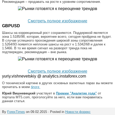
Рекомендация – продавать на росте к уровням сопротивления.
Смотреть полное изображение
GBPUSD
Шансы на коррекционный рост сохраняются. Поддержкой является
зона 1.5185/98, которая, вероятнее всего, сегодня пройдена не будет.
В случае успешного прохождения широкой зоны сопротивления
1.5264/93 появятся неплохие шансы на рост к 1.5342/68 и далее к
1.5466. В то же время сигнал на разворот тренда пока не
подтвержден, рекомендация – вне рынка.
Смотреть полное изображение
yuriy.vishnevetskiy @ analytics.instaforex.com
О технической картине в других основных валютных парах вы можете
прочитать в моем
блоге
Юрий Вишневецкий
участвует в
Премии "Аналитик года"
от
портала MT5.com, проголосуйте за него, если вам понравилась
данная статья.
By
ForexTimes
on 09.02.2015 · Posted in
Новости форекс