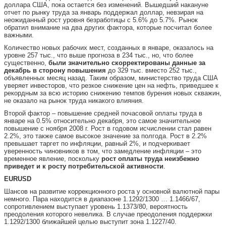
доллара США, пока остается без изменений. Вышедший накануне
отчет по рынку труда за январь поддержал доллар, невзирая на
неожиданный рост уровня безработицы с 5.6% до 5.7%. Рынок
обратил внимание на два других фактора, которые посчитал более
важными.
Количество новых рабочих мест, созданных в январе, оказалось на
уровне 257 тыс., что выше прогноза в 234 тыс., но, что более
существенно,
были значительно скорректированы данные за
декабрь в сторону повышения
до 329 тыс. вместо 252 тыс.,
объявленных месяц назад. Таким образом, министерство труда США
уверяет инвесторов, что резкое снижение цен на нефть, приведшее к
рекордным за всю историю снижению темпов бурения новых скважин,
не оказало на рынок труда никакого влияния.
Второй фактор – повышение средней почасовой оплаты труда в
январе на 0.5% относительно декабря, это самое значительное
повышение с ноября 2008 г. Рост в годовом исчислении стал равен
2.2%, это также самое высокое значение за полгода. Рост в 2.2%
превышает таргет по инфляции, равный 2%, и подчеркивает
уверенность чиновников в том, что замедление инфляции – это
временное явление, поскольку
рост оплаты труда неизбежно
приведет и к росту потребительской активности
.
EURUSD
Шансов на развитие коррекционного роста у основной валютной пары
немного. Пара находится в диапазоне 1.1292/1300 … 1.1466/67,
сопротивлением выступает уровень 1.1373/80, вероятность
преодоления которого невелика. В случае преодоления поддержки
1.1292/1300 ближайшей целью выступит зона 1.1227/40.