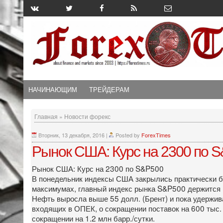
НАЧИНАЮЩИМ
ТРЕЙДЕРАМ
Главная
»
Новости форекс
Вторник, 13 декабря, 2016
|
Posted by
ForexTimes
Рынок США: Курс на 2300 по 
Рынок США: Курс на 2300 по S&P500
В понедельник индексы США закрылись практически б
максимумах, главный индекс рынка S&P500 держится 
Нефть выросла выше 55 долл. (Брент) и пока удержива
входящих в ОПЕК, о сокращении поставок на 600 тыс. б
сокращении на 1.2 млн барр./сутки.