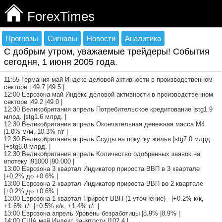
ForexTimes
Прогнозы
Сигналы
Новости
Аналитика
С добрым утром, уважаемые трейдеры! События
сегодня, 1 июня 2005 года.
11:55 Германия май Индекс деловой активности в производственном
секторе | 49.7 |49.5 |
12:00 Еврозона май Индекс деловой активности в производственном
секторе |49.2 |49.0 |
12:30 Великобритания апрель Потребительское кредитование |stg1.9
млрд. |stg1.6 млрд. |
12:30 Великобритания апрель Окончательная денежная масса М4
|1.0% м/м, 10.3% г/г |
12:30 Великобритания апрель Ссуды на покупку жилья |stg7.0 млрд.
|+stg6.8 млрд. |
12:30 Великобритания апрель Количество одобренных заявок на
ипотеку |91000 |90.000 |
13:00 Еврозона 3 квартал Индикатор прироста ВВП в 3 квартале
|+0.2% до +0.6% |
13:00 Еврозона 2 квартал Индикатор прироста ВВП во 2 квартале
|+0.2% до +0.6% |
13:00 Еврозона 1 квартал Прирост ВВП (1 уточнение) - |+0.2% к/к,
+1.6% г/г |+0.5% к/к, +1.4% г/г |
13:00 Еврозона апрель Уровень безработицы |8.9% |8.9% |
14:00 США май Индекс занятости |102.4 |