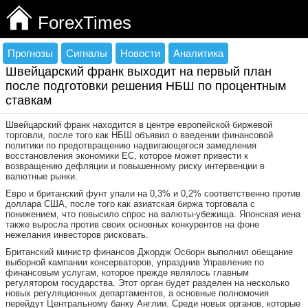
ForexTimes
Прогнозы
Сигналы
Новости
Аналитика
Швейцарский франк выходит на первый план
после подготовки решения НБШ по процентным
ставкам
Швейцарский франк находится в центре европейской биржевой
торговли, после того как НБШ объявил о введении финансовой
политики по предотвращению надвигающегося замедления
восстановления экономики ЕС, которое может привести к
возвращению дефляции и повышенному риску интервенции в
валютные рынки.
Евро и британский фунт упали на 0,3% и 0,2% соответственно против
доллара США, после того как азиатская биржа торговала с
понижением, что повысило спрос на валюты-убежища. Японская иена
также выросла против своих основных конкурентов на фоне
нежелания инвесторов рисковать.
Британский министр финансов Джордж Осборн выполнил обещание
выборной кампании консерваторов, упразднив Управление по
финансовым услугам, которое прежде являлось главным
регулятором государства. Этот орган будет разделен на несколько
новых регуляционных департаментов, а основные полномочия
перейдут Центральному банку Англии. Среди новых органов, которые