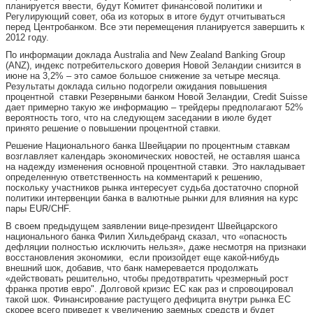
планируется ввести, будут Комитет финансовой политики и
Регулирующий совет, оба из которых в итоге будут отчитываться
перед Центробанком. Все эти перемещения планируется завершить к
2012 году.
По информации доклада Australia and New Zealand Banking Group
(ANZ), индекс потребительского доверия Новой Зеландии снизится в
июне на 3,2% – это самое большое снижение за четыре месяца.
Результаты доклада сильно подогрели ожидания повышения
процентной ставки Резервными банком Новой Зеландии, Credit Suisse
дает примерно такую же информацию – трейдеры предполагают 52%
вероятность того, что на следующем заседании в июле будет
принято решение о повышении процентной ставки.
Решение Национального банка Швейцарии по процентным ставкам
возглавляет календарь экономических новостей, не оставляя шанса
на надежду изменения основной процентной ставки. Это накладывает
определенную ответственность на комментарий к решению,
поскольку участников рынка интересует судьба достаточно спорной
политики интервенции банка в валютные рынки для влияния на курс
пары EUR/CHF.
В своем предыдущем заявлении вице-президент Швейцарского
национального банка Филип Хильдебранд сказал, что «опасность
дефляции полностью исключить нельзя», даже несмотря на признаки
восстановления экономики, если произойдет еще какой-нибудь
внешний шок, добавив, что банк намеревается продолжать
«действовать решительно, чтобы предотвратить чрезмерный рост
франка против евро". Долговой кризис ЕС как раз и спровоцировал
такой шок. Финансирование растущего дефицита внутри рынка ЕС
скорее всего приведет к увеличению заемных средств и будет