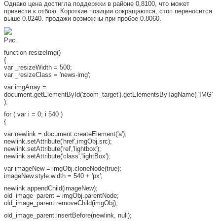
Однако цена достигла поддержки в районе 0,8100, что может
привести к отбою. Короткие позиции сокращаются, стоп переносится
выше 0.8240. продажи возможны при пробое 0.8060.
Рис.
function resizeImg()
{
var _resizeWidth = 500;
var _resizeClass = 'news-img';
var imgArray =
document.getElementById('zoom_target').getElementsByTagName( 'IMG'
);
for ( var i = 0; i 540 )
{
var newlink = document.createElement('a');
newlink.setAttribute('href',imgObj.src);
newlink.setAttribute('rel','lightbox');
newlink.setAttribute('class','lightBox');
var imageNew = imgObj.cloneNode(true);
imageNew.style.width = 540 + 'px';
newlink.appendChild(imageNew);
old_image_parent = imgObj.parentNode;
old_image_parent.removeChild(imgObj);
old_image_parent.insertBefore(newlink, null);