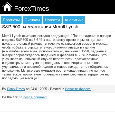
ForexTimes
Прогнозы
Сигналы
Новости
Аналитика
S&P 500: комментарии Merrill Lynch.
Merrill Lynch отмечает сегодня следующее: "После падения в январе
индекса S&P500 на 3.6 % к настоящему времени рынок должен
показать сильный рикошет в течение оставшегося времени месяца,
чтобы избежать отрицательного значения января в картине
(масштабе) всего года. Дополнительно, начиная с 1950, падение в
январе сопровождалось падением в февраля в 65 % случаях, что
указывает на невысокий случай вероятности. Краткосрочные
индикаторы моментума перепроданы, наши индикаторы снова
улучшились на прошлой неделе и теперь находятся в нейтральном
положении. Мы все еще ожидаем рост в конце января, но полное
техническое заключение по январю станет ключевым вердиктом на
последующие месяцы."
By
ForexTimes
on 24.01.2005 · Posted in
Новости форекс
Be the first to
post a comment
.