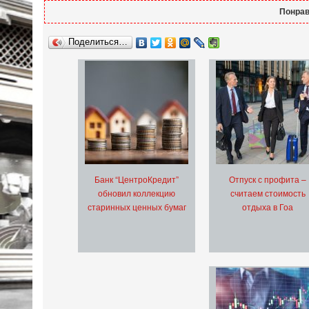
Понрав
Поделиться…
Банк “ЦентроКредит”
Отпуск с профита –
обновил коллекцию
считаем стоимость
старинных ценных бумаг
отдыха в Гоа