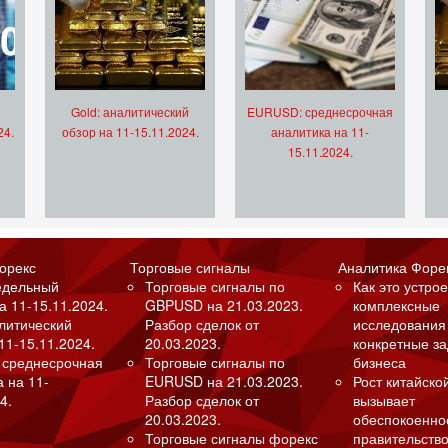
Gold: аналитический
EURUSD: среднесрочная
24.
обзор на 11-15.11.2024.
аналитика на 11-
15.11.2024.
орекс
Торговые сигналы
Аналитика Форе
едельный
Торговые сигналы по
Как это устрое
а 11-15.11.2024.
GBPUSD на 21.03.2023.
комплексные
алитический
Разбор сделок от
исследования
11-15.11.2024.
20.03.2023.
конкретные з
 среднесрочная
Торговые сигналы по
бизнеса
а на 11-
EURUSD на 21.03.2023.
Рост китайско
4.
Разбор сделок от
вызывает
20.03.2023.
обеспокоенно
Торговые сигналы форекс
правительство