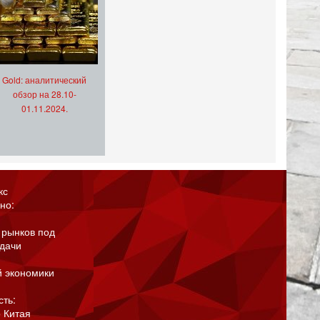
Gold: аналитический
обзор на 28.10-
01.11.2024.
кс
но:
 рынков под
адачи
й экономики
сть:
 Китая