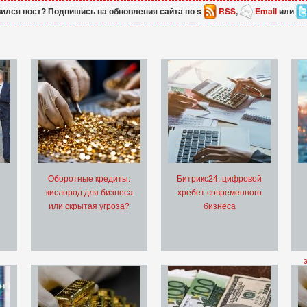
ился пост? Подпишись на обновления сайта по s
RSS
,
Email
или
Оборотные кредиты:
Битрикс24: цифровой
кислород для бизнеса
хребет современного
или скрытая угроза?
бизнеса