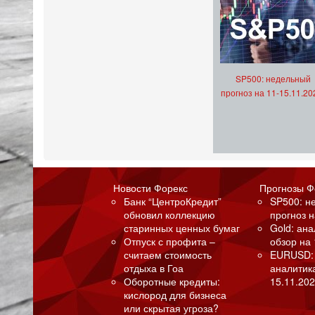
SP500: недельный
прогноз на 11-15.11.20
Новости Форекс
Прогнозы Ф
Банк “ЦентроКредит”
SP500: н
обновил коллекцию
прогноз н
старинных ценных бумаг
Gold: ан
Отпуск с профита –
обзор на 
считаем стоимость
EURUSD:
отдыха в Гоа
аналитик
Оборотные кредиты:
15.11.202
кислород для бизнеса
или скрытая угроза?