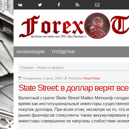
НАЧИНАЮЩИМ
ТРЕЙДЕРАМ
Главная
»
Новости форекс
Понедельник, 6 июня, 2005
|
Posted by
ForexTimes
State Street: в доллар верят все
Валютный стратег State Street Майкл Меткалф сегодн
время как институциональные инвесторы существенно 
покупок доллара. При всем этом, несмотря на то, что
рынке фьючерсов спекулянты также аккумулировали ре
инвесторы совершенно не напуганы слабостями эконом