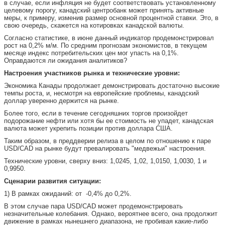
в случае, если инфляция не будет соответствовать установленному
целевому порогу, канадский центробанк может принять активные
меры, к примеру, изменив размер основной процентной ставки. Это, в
свою очередь, скажется на котировках канадской валюты.
Согласно статистике, в июне данный индикатор продемонстрировал
рост на 0,2% м/м. По средним прогнозам экономистов, в текущем
месяце индекс потребительских цен мог упасть на 0,1%.
Оправдаются ли ожидания аналитиков?
Настроения участников рынка и технические уровни:
Экономика Канады продолжает демонстрировать достаточно высокие
темпы роста, и, несмотря на европейские проблемы, канадский
доллар уверенно держится на рынке.
Более того, если в течение сегодняшних торгов произойдет
подорожание нефти или хотя бы ее стоимость не упадет, канадская
валюта может укрепить позиции против доллара США.
Таким образом, в преддверии релиза в целом по отношению к паре
USD/CAD на рынке будут превалировать "медвежьи" настроения.
Технические уровни, сверху вниз: 1,0245, 1,02, 1,0150, 1,0030, 1 и
0,9950.
Сценарии развития ситуации:
1) В рамках ожиданий: от -0,4% до 0,2%.
В этом случае пара USD/CAD может продемонстрировать
незначительные колебания. Однако, вероятнее всего, она продолжит
движение в рамках нынешнего диапазона, не пробивая какие-либо