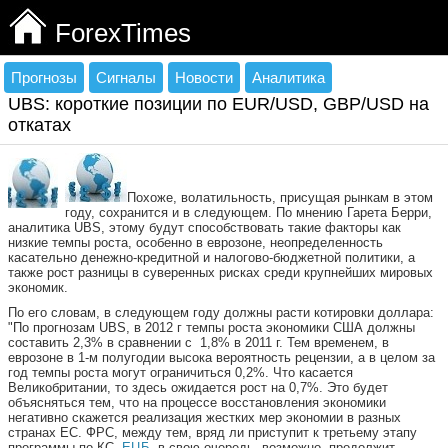
ForexTimes
Прогнозы
Сигналы
Новости
Аналитика
UBS: короткие позиции по EUR/USD, GBP/USD на
откатах
Похоже, волатильность, присущая рынкам в этом
году, сохранится и в следующем. По мнению Гарета Берри,
аналитика UBS, этому будут способствовать такие факторы как
низкие темпы роста, особенно в еврозоне, неопределенность
касательно денежно-кредитной и налогово-бюджетной политики, а
также рост разницы в суверенных рисках среди крупнейших мировых
экономик.
По его словам, в следующем году должны расти котировки доллара:
"По прогнозам UBS, в 2012 г темпы роста экономики США должны
составить 2,3% в сравнении с 1,8% в 2011 г. Тем временем, в
еврозоне в 1-м полугодии высока вероятность рецензии, а в целом за
год темпы роста могут ограничиться 0,2%. Что касается
Великобритании, то здесь ожидается рост на 0,7%. Это будет
объясняться тем, что на процессе восстановления экономики
негативно скажется реализация жестких мер экономии в разных
странах ЕС. ФРС, между тем, вряд ли приступит к третьему этапу
программы по КС.
ЕЦБ
, в свою очередь, возможно, продолжит