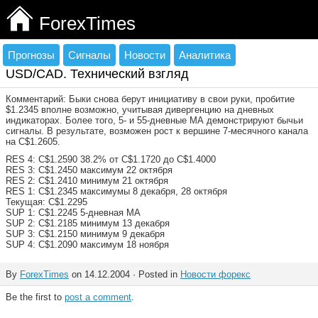
ForexTimes
Прогнозы
Сигналы
Новости
Аналитика
USD/CAD. Технический взгляд
Комментарий: Быки снова берут инициативу в свои руки, пробитие
$1.2345 вполне возможно, учитывая дивергенцию на дневных
индикаторах. Более того, 5- и 55-дневные МА демонстрируют бычьи
сигналы. В результате, возможен рост к вершине 7-месячного канала
на C$1.2605.
RES 4: C$1.2590 38.2% от C$1.1720 до C$1.4000
RES 3: C$1.2450 максимум 22 октября
RES 2: C$1.2410 минимум 21 октября
RES 1: C$1.2345 максимумы 8 декабря, 28 октября
Текущая: C$1.2295
SUP 1: C$1.2245 5-дневная МА
SUP 2: C$1.2185 минимум 13 декабря
SUP 3: C$1.2150 минимум 9 декабря
SUP 4: C$1.2090 максимум 18 ноября
By
ForexTimes
on 14.12.2004 · Posted in
Новости форекс
Be the first to
post a comment
.