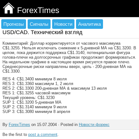
ForexTimes
Прогнозы
Сигналы
Новости
Аналитика
USD/CAD. Технический взгляд
Комментарий: Доллар корректируется от часового максимума
C$1.3255. Нельзя исключать снижение к 5-дневной МА на C$1.3200. В
целом, пока держится поддержка C$1.3140, потенциальная фигура
голова-плечи на долгосрочных графиках продолжает формироваться.
На недельном графике в настоящее время рисуется правое плечо.
Среднесрочные риски направлены вверх, цель - 200-дневная МА на
C$1.3300.
RES 4: C$1.3400 минимум 8 июля
RES 3: C$1.3360 максимум 1, 2 июля
RES 2: C$1.3300 200-дневная МА & максимум 13 июля
RES 1: C$1.3255 часовой максимум
Текущий уровень: C$1.3230
SUP 1: C$1.3200 5-дневная МА
SUP 2: C$1.3140 минимум 9 июля
SUP 3: C$1.3080 минимум 8 апреля
By
ForexTimes
on 15.07.2004 · Posted in
Новости форекс
Be the first to
post a comment
.