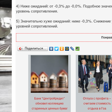
4) Ниже ожиданий: от -0,3% до -0,0%. Подобное значе
уровень сопротивления.
5) Значительно хуже ожиданий: ниже -0,3%. Снижение
уровней сопротивлений.
Понрав
Поделиться…
Банк “ЦентроКредит”
Отпуск с профита –
обновил коллекцию
считаем стоимость
старинных ценных бумаг
отдыха в Гоа