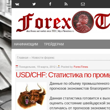
НАЧИНАЮЩИМ
ТРЕЙДЕРАМ
Главная
»
Новости форекс
Понедельник, 19 марта, 2012
|
Posted by
ForexTimes
USD/CHF: Статистика по про
Данные по объему промышленного 
прогнозов экономистов благоприят
Данная статистика готовится к вых
оценить состояние швейцарской эко
отличаясь от прогнозов экономисто