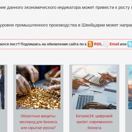
ние данного экономического индикатора может привести к росту 
 уровня промышленного производства в Швейцарии может направ
ился пост? Подпишись на обновления сайта по s
RSS
,
Email
или
Оборотные кредиты:
Битрикс24: цифровой
кислород для бизнеса
хребет современного
или скрытая угроза?
бизнеса