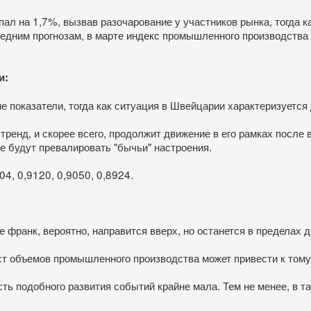
пал на 1,7%, вызвав разочарование у участников рынка, тогда к
ледним прогнозам, в марте индекс промышленного производства
и:
показатели, тогда как ситуация в Швейцарии характеризуется
ренд, и скорее всего, продолжит движение в его рамках после
е будут превалировать "бычьи" настроения.
04, 0,9120, 0,9050, 0,8924.
ае франк, вероятно, направится вверх, но останется в пределах
т объемов промышленного производства может привести к тому, 
ь подобного развития событий крайне мала. Тем не менее, в та