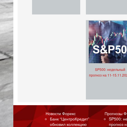
SP500: недельный
прогноз на 11-15.11.20
Новости Форекс
Прогнозы Ф
Банк “ЦентроКредит”
SP500: н
обновил коллекцию
прогноз н