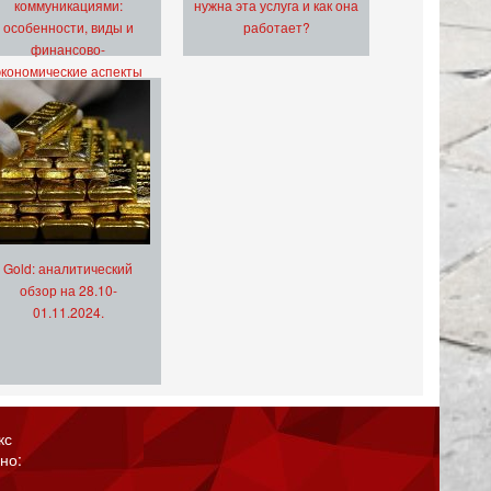
коммуникациями:
нужна эта услуга и как она
особенности, виды и
работает?
финансово-
экономические аспекты
Gold: аналитический
обзор на 28.10-
01.11.2024.
кс
но: