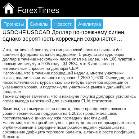
ForexTimes
Прогнозы
Сигналы
Новости
Аналитика
USDCHF,USDCAD Доллар по-прежнему силен,
однако вероятность коррекции сохраняется…
Итак, пятничный рост курса американской валюты начался без
видимой фундаментальной поддержки. В результате курс евро/
доллар в течение нескольких часов упал на более, чем 100 пунктов к
новому минимуму в 2005 году - $1.2534, что было вызвано
интенсивным спросом на доллары США.
Напомним, что в течение прошедшей недели, многие участники
рынка, ждали значительного от уровня 1,2580-1,2600. Очевидно, что
несостоятельность курса к сколько нибудь заметной коррекции от
указанного уровня, и подтолкнула участников рынка к дальнейшим
продажам.
Также следует заметить, что и накануне покупки долларов усилились
после выхода негативной для экономики США статистики.
Заметим, что американская валюта, после преодоления важного
уровня технической поддержки на 1,2825, продолжала свою
поступательную динамику уже последних десяти дней.
Напомним, что мощный импульс к росту доллара сформировал отчет,
опубликованный в середине позапрошлой недели, указавший на
сокращение дефицита торгового баланса, а также о росте профицита
бюджета.