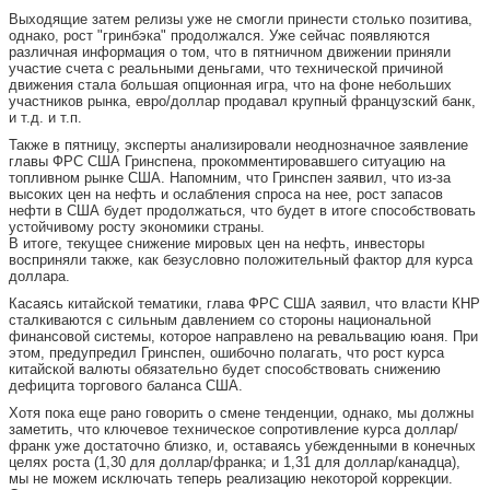
Выходящие затем релизы уже не смогли принести столько позитива,
однако, рост "гринбэка" продолжался. Уже сейчас появляются
различная информация о том, что в пятничном движении приняли
участие счета с реальными деньгами, что технической причиной
движения стала большая опционная игра, что на фоне небольших
участников рынка, евро/доллар продавал крупный французский банк,
и т.д. и т.п.
Также в пятницу, эксперты анализировали неоднозначное заявление
главы ФРС США Гринспена, прокомментировавшего ситуацию на
топливном рынке США. Напомним, что Гринспен заявил, что из-за
высоких цен на нефть и ослабления спроса на нее, рост запасов
нефти в США будет продолжаться, что будет в итоге способствовать
устойчивому росту экономики страны.
В итоге, текущее снижение мировых цен на нефть, инвесторы
восприняли также, как безусловно положительный фактор для курса
доллара.
Касаясь китайской тематики, глава ФРС США заявил, что власти КНР
сталкиваются с сильным давлением со стороны национальной
финансовой системы, которое направлено на ревальвацию юаня. При
этом, предупредил Гринспен, ошибочно полагать, что рост курса
китайской валюты обязательно будет способствовать снижению
дефицита торгового баланса США.
Хотя пока еще рано говорить о смене тенденции, однако, мы должны
заметить, что ключевое техническое сопротивление курса доллар/
франк уже достаточно близко, и, оставаясь убежденными в конечных
целях роста (1,30 для доллар/франка; и 1,31 для доллар/канадца),
мы не можем исключать теперь реализацию некоторой коррекции.