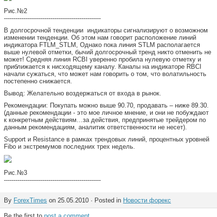
Рис.№2
--------------------------------------------------
В долгосрочной тенденции индикаторы сигнализируют о возможном
изменении тенденции. Об этом нам говорит расположение линий
индикатора FTLM_STLM, Однако пока линия STLM располагается
выше нулевой отметки, бычий долгосрочный тренд никто отменить не
может! Средняя линия RCBI уверенно пробила нулевую отметку и
приближается к нисходящему каналу. Каналы на индикаторе RBCI
начали сужаться, что может нам говорить о том, что волатильность
постепенно снижается.
Вывод: Желательно воздержаться от входа в рынок.
Рекомендации: Покупать можно выше 90.70, продавать – ниже 89.30.
(данные рекомендации - это мое личное мнение, и они не побуждают
к конкретным действиям…за действия, предпринятые трейдером по
данным рекомендациям, аналитик ответственности не несет).
Support и Resistance в рамках трендовых линий, процентных уровней
Fibo и экстремумов последних трех недель.
Рис.№3
--------------------------------------------------
By
ForexTimes
on 25.05.2010 · Posted in
Новости форекс
Be the first to
post a comment
.