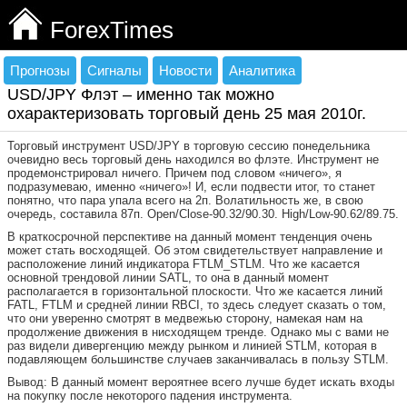
ForexTimes
Прогнозы
Сигналы
Новости
Аналитика
USD/JPY Флэт – именно так можно
охарактеризовать торговый день 25 мая 2010г.
Торговый инструмент USD/JPY в торговую сессию понедельника
очевидно весь торговый день находился во флэте. Инструмент не
продемонстрировал ничего. Причем под словом «ничего», я
подразумеваю, именно «ничего»! И, если подвести итог, то станет
понятно, что пара упала всего на 2п. Волатильность же, в свою
очередь, составила 87п. Open/Close-90.32/90.30. High/Low-90.62/89.75.
В краткосрочной перспективе на данный момент тенденция очень
может стать восходящей. Об этом свидетельствует направление и
расположение линий индикатора FTLM_STLM. Что же касается
основной трендовой линии SATL, то она в данный момент
располагается в горизонтальной плоскости. Что же касается линий
FATL, FTLM и средней линии RBCI, то здесь следует сказать о том,
что они уверенно смотрят в медвежью сторону, намекая нам на
продолжение движения в нисходящем тренде. Однако мы с вами не
раз видели дивергенцию между рынком и линией STLM, которая в
подавляющем большинстве случаев заканчивалась в пользу STLM.
Вывод: В данный момент вероятнее всего лучше будет искать входы
на покупку после некоторого падения инструмента.