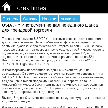
ForexTimes
Прогнозы
Сигналы
Новости
Аналитика
USD/JPY Инструмент не дал не единого шанса
для трендовой торговли
Торговый инструмент USD/JPY в торговую сессию среды торговался
достаточно спокойно. Пара пребывала во флэте, в среднем по
величине диапазоне практически весь торговый день. Лишь за пару
часов до закрытия торгового дня цене удалось пройти через уровень
поддержки, но, к слову сказать, и то не очень далеко! И, если
подвести итог, то станет понятно, что пара упала всего на 32п.
Волатильность же, в свою очередь, составила 84п. Open/Close-
90.23/89.91. High/Low-90.67/89.83.
В краткосрочной перспективе на данный момент тенденция
восходящая. Об этом свидетельствует направление основных линий
SATL и STLM. А вот, что касается абсолютно всех остальных линий,
то здесь явно виден медвежий настрой. Но, вероятно это не
медвежий импульс, а быки «натягивают пружину», так как, если при
нынешней тенденции линия RBCI подойдет к нисходящему каналу –
это и будет хороший шанс для покупок!
Вывод: В данный момент вероятнее всего лучше будет искать входы
в длинные позиции.
Рекомендации: Покупать можно выше 90.80, продавать – ниже 89.30.