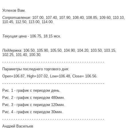
Успехов Вам.
Сопротивление
: 107.00, 107.40, 107.90, 108.40, 108.85, 109.60, 110.10,
110.45, 112.50, 113.00, 114.00.
Текущая цена
- 106.75, 18.15 мск.
Поддержка
: 106.50, 105.90, 105.50, 104.90, 104.20, 103.50, 103.15,
102.25, 101.40, 100.30.
- - - - - - - - - - - - - - - - - - - - - - - - - - - - - - - - - - - - - - - - - - - - -
Параметры последнего торгового дня:
Open=106.87, High=107.02, Low=106.48, Close= 106.56.
- - - - - - - - - - - - - - - - - - - - - - - - - - - - - - - - - - - - - - - - - - - - -
Рис. 1 - график с периодом день.
Рис. 2 - график с периодом 480мин.
Рис. 3 - график с периодом 120мин.
Рис. 4 - график с периодом 30мин.
- - - - - - - - - - - - - - - - - - - - - - - - - - - - - - - - - - - - - - - - - - - - -
Андрей Васильев