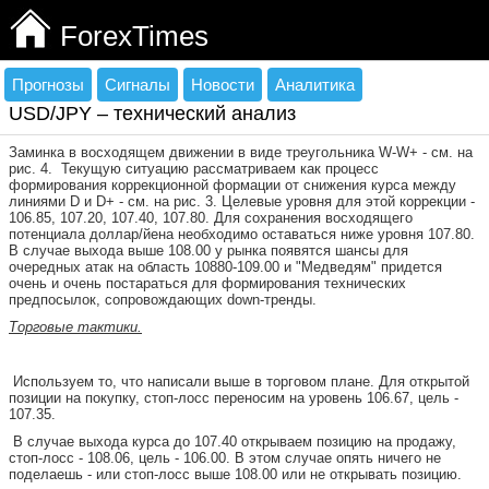
ForexTimes
Прогнозы
Сигналы
Новости
Аналитика
USD/JPY – технический анализ
Заминка в восходящем движении в виде треугольника
W
-
W
+ - см. на
рис. 4.
Текущую ситуацию рассматриваем как процесс
формирования коррекционной формации от снижения курса между
линиями
D
и
D
+ - см. на рис. 3. Целевые уровня для этой коррекции -
106.85, 107.20, 107.40, 107.80. Для сохранения восходящего
потенциала доллар/йена необходимо оставаться ниже уровня 107.80.
В случае выхода выше 108.00 у рынка появятся шансы для
очередных атак на область 10880-109.00 и "Медведям" придется
очень и очень постараться для формирования технических
предпосылок, сопровождающих
down
-тренды.
Торговые тактики.
Используем то, что написали выше в торговом плане. Для открытой
позиции на покупку, стоп-лосс переносим на уровень 106.67, цель -
107.35.
В случае выхода курса до 107.40 открываем позицию на продажу,
стоп-лосс - 108.06, цель - 106.00. В этом случае опять ничего не
поделаешь - или стоп-лосс выше 108.00 или не открывать позицию.