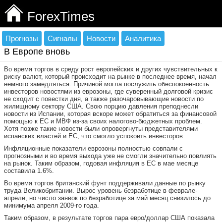
ForexTimes
Прогнозы
Сигналы
Новости
Аналитика
В Европе вновь
Во время торгов в среду рост европейских и других чувствительных к
риску валют, который происходит на рынке в последнее время, начал
немного замедляться. Причиной могла послужить обеспокоенность
инвесторов новостями из еврозоны, где суверенный долговой кризис
не сходит с повестки дня, а также разочаровывающие новости по
жилищному сектору США. Свою порцию давления преподнесли
новости из Испании, которая вскоре может обратиться за финансовой
помощью к ЕС и МВФ из-за своих налогово-бюджетных проблем.
Хотя позже такие новости были опровергнуты представителями
испанских властей и ЕС, что смогло успокоить инвесторов.
Инфляционные показатели еврозоны полностью совпали с
прогнозными и во время выхода уже не смогли значительно повлиять
на рынок. Таким образом, годовая инфляция в ЕС в мае месяце
составила 1.6%.
Во время торгов британский фунт поддерживали данные по рынку
труда Великобритании. Вырос уровень безработице в феврале-
апреле, но число заявок по безработице за май месяц снизилось до
минимума апреля 2009-го года.
Таким образом, в результате торгов пара евро/доллар США показала