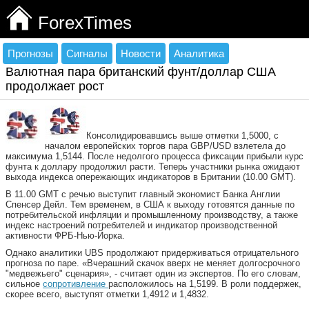
ForexTimes
Прогнозы
Сигналы
Новости
Аналитика
Валютная пара британский фунт/доллар США
продолжает рост
Консолидировавшись выше отметки 1,5000, с
началом европейских торгов пара GBP/USD взлетела до
максимума 1,5144. После недолгого процесса фиксации прибыли курс
фунта к доллару продолжил расти. Теперь участники рынка ожидают
выхода индекса опережающих индикаторов в Британии (10.00 GMT).
В 11.00 GMT с речью выступит главный экономист Банка Англии
Спенсер Дейл. Тем временем, в США к выходу готовятся данные по
потребительской инфляции и промышленному производству, а также
индекс настроений потребителей и индикатор производственной
активности ФРБ-Нью-Йорка.
Однако аналитики UBS продолжают придерживаться отрицательного
прогноза по паре. «Вчерашний скачок вверх не меняет долгосрочного
"медвежьего" сценария», - считает один из экспертов. По его словам,
сильное
сопротивление
расположилось на 1,5199. В роли поддержек,
скорее всего, выступят отметки 1,4912 и 1,4832.