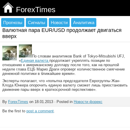
ForexTimes
Прогнозы
Сигналы
Новости
Аналитика
Валютная пара EUR/USD продолжает двигаться
вверх
По словам аналитиков Bank of Tokyo-Mitsubishi UFJ,
«
Единая валюта
продолжает укреплять позиции по
отношению к американскому доллару после того, как на прошлой
неделе глава ЕЦБ Марио Драги опроверг количественное смягчение
денежной политики в ближайшее время».
Эксперты полагают, что «попытка председателя Еврогруппы Жан-
Клода Юнкера опорочить единую валюту сможет лишь приостановить
движение пары вверх в краткосрочной перспективе».
By
ForexTimes
on 18.01.2013 · Posted in
Новости форекс
Be the first to
post a comment
.