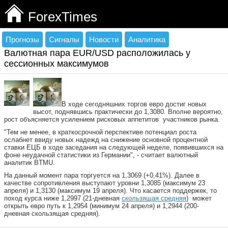
ForexTimes
Прогнозы
Сигналы
Новости
Аналитика
Валютная пара EUR/USD расположилась у
сессионных максимумов
В ходе сегодняшних торгов евро достиг новых
высот, поднявшись практически до 1,3080. Вполне вероятно,
рост объясняется усилением рисковых аппетитов участников рынка.
"Тем не менее, в краткосрочной перспективе потенциал роста
ослабнет ввиду новых надежд на снижение основной процентной
ставки ЕЦБ в ходе заседания на следующей неделе, появившихся на
фоне неудачной статистики из Германии", - считает валютный
аналитик BTMU.
На данный момент пара торгуется на 1,3069 (+0,41%). Далее в
качестве сопротивления выступают уровни 1,3085 (максимум 23
апреля) и 1,3130 (максимум 19 апреля). Что касается поддержек, то
поход курса ниже 1,2997 (21-дневная
скользящая средняя
) может
открыть евро путь к 1,2954 (минимум 24 апреля) и 1,2944 (200-
дневная скользящая средняя).