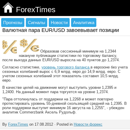
ForexTimes
Прогнозы
Сигналы
Новости
Аналитика
Валютная пара EUR/USD завоевывает позиции
Образовав сессионный минимум на 1,2344
накануне публикации статистики по торговому балансу,
после выхода данных EUR/USD выросла на 40 пунктов до 1,2374.
Согласно статистике,
уровень торгового баланса
в еврозоне без учета
сезонных колебаний вырос с 6,9 млрд. евро до 14,9 млрд. евро. С
учетом сезонных колебаний этот показатель составил 10,5 млрд.
евро.
В качестве целей на движение могут выступить уровни 1,2395 и
1,2400. На данный момент пара торгуется на уровне 1,2374.
"Пара оттолкнулась от поддержки на 1,2268 и может повторно
протестировать уровень 55-дневной скользящей средней на 1,2395. В
роли поддержки выступит минимум 16 августа на 1,2255", - убежден
аналитик Commerzbank Аксель Рудольф.
By
ForexTimes
on 17.08.2012 · Posted in
Новости форекс