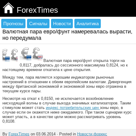
ForexTimes
Прогнозы
Сигналы
Новости
Аналитика
Валютная пара евро/фунт намеревалась вырасти,
но передумала
Валютная пара евро/фунт открыла торги на
0,8117, добралась до сессионного максимума 0,8124, но к
настоящему времени откатила к цене открытия.
Между тем, пара является хорошим индикатором рыночных
настроений в отношении к обеим европейским валютам. Дивергенция
между британской экономикой и экономикой зоны евро отражена в
текущем курсе пары.
Несмотря на откат к 0,8150, не исключается возобновление
нисходящей волны в случае выхода значимых катализаторов. Таким
стимулом может стать
индекс потребительских цен
зоны евро, в
случае если он окажется ниже ожидаемого. При таком сценарии курс
может упасть, а в качестве цели можно рассматривать уровень
0,8108.
By
ForexTimes
on 03.06.2014 · Posted in
Новости форекс