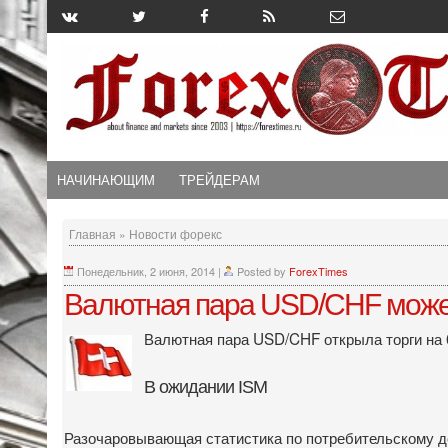
НАЧИНАЮЩИМ
ТРЕЙДЕРАМ
Главная
»
Новости форекс
Понедельник, 2 июня, 2014
|
Posted by
ForexTimes
Валютная пара USD/CHF может
Валютная пара USD/CHF открыла торги на 
В ожидании
ISM
Разочаровывающая статистика по потребительскому дов