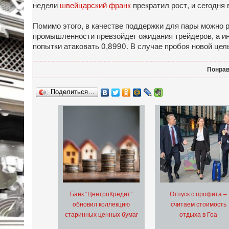
недели
швейцарский франк
прекратил рост, и сегодня
Помимо этого, в качестве поддержки для пары можно 
промышленности превзойдет ожидания трейдеров, а ин
попытки атаковать 0,8990. В случае пробоя новой цель
Понрав
Поделиться…
Банк “ЦентроКредит”
Отпуск с профита –
обновил коллекцию
считаем стоимость
старинных ценных бумаг
отдыха в Гоа