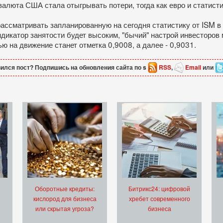
 валюта США стала отыгрывать потери, тогда как евро и статист
рассматривать запланированную на сегодня статистику от ISM 
дикатор занятости будет высоким, "бычий" настрой инвесторов
ю на движение станет отметка 0,9008, а далее - 0,9031.
ился пост? Подпишись на обновления сайта по s
RSS
,
Email
или
Оборотные кредиты:
Битрикс24: цифровой
кислород для бизнеса
хребет современного
или скрытая угроза?
бизнеса