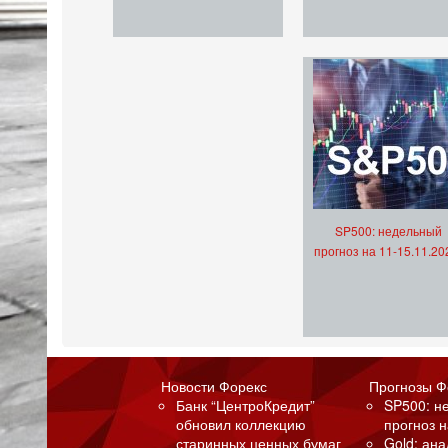
SP500: недельный
прогноз на 11-15.11.20
Новости Форекс
Прогнозы Ф
Банк “ЦентроКредит”
SP500: н
обновил коллекцию
прогноз н
старинных ценных бумаг
Gold: ан