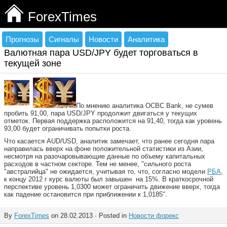
ForexTimes
Прогнозы
Сигналы
Новости
Аналитика
Валютная пара USD/JPY будет торговаться в
текущей зоне
По мнению аналитика OCBC Bank, не сумев
пробить 91,00, пара USD/JPY продолжит двигаться у текущих
отметок. Первая поддержка расположится на 91,40, тогда как уровень
93,00 будет ограничивать попытки роста.
Что касается AUD/USD, аналитик замечает, что ранее сегодня пара
направилась вверх на фоне положительной статистики из Азии,
несмотря на разочаровывающие данные по объему капитальных
расходов в частном секторе. Тем не менее, "сильного роста
"австралийца" не ожидается, учитывая то, что, согласно модели
РБА
,
к концу 2012 г курс валюты был завышен на 15%. В краткосрочной
перспективе уровень 1,0300 может ограничить движение вверх, тогда
как падение остановится при приближении к 1,0185".
By
ForexTimes
on 28.02.2013 · Posted in
Новости форекс