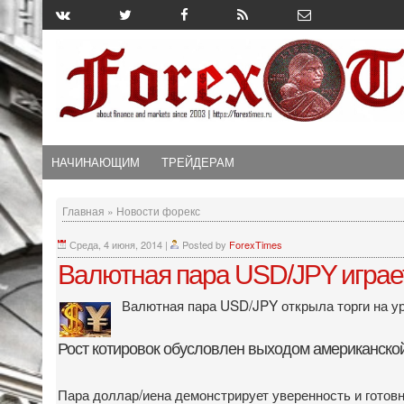
НАЧИНАЮЩИМ
ТРЕЙДЕРАМ
Главная
»
Новости форекс
Среда, 4 июня, 2014
|
Posted by
ForexTimes
Валютная пара USD/JPY играет
Валютная пара USD/JPY открыла торги на ур
Рост котировок обусловлен выходом американской
Пара доллар/иена демонстрирует уверенность и готов