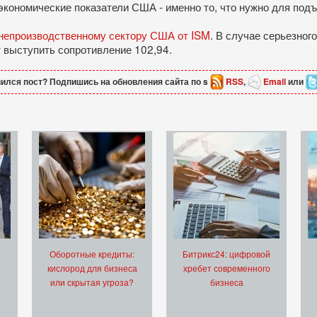
экономические показатели США - именно то, что нужно для подъ
непроизводственному сектору США от ISM
. В случае серьезног
 выступить сопротивление 102,94.
ился пост? Подпишись на обновления сайта по s
RSS
,
Email
или
Оборотные кредиты:
Битрикс24: цифровой
кислород для бизнеса
хребет современного
или скрытая угроза?
бизнеса