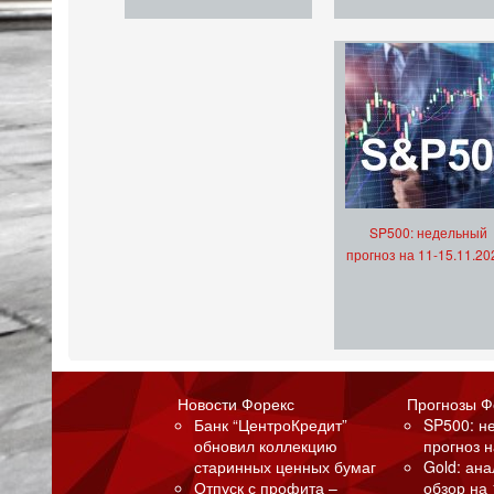
SP500: недельный
прогноз на 11-15.11.20
Новости Форекс
Прогнозы Ф
Банк “ЦентроКредит”
SP500: н
обновил коллекцию
прогноз н
старинных ценных бумаг
Gold: ан
Отпуск с профита –
обзор на 