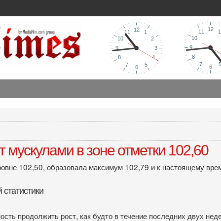
 мускулами в зоне отметки 102,60
овне 102,50, образовала максимум 102,79 и к настоящему врем
 статистики
ность продолжить рост, как будто в течение последних двух не