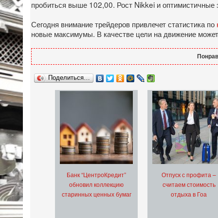
пробиться выше 102,00. Рост Nikkei и оптимистичные 
Сегодня внимание трейдеров привлечет статистика по
новые максимумы. В качестве цели на движение может
Понрав
Поделиться…
Банк “ЦентроКредит”
Отпуск с профита –
обновил коллекцию
считаем стоимость
старинных ценных бумаг
отдыха в Гоа