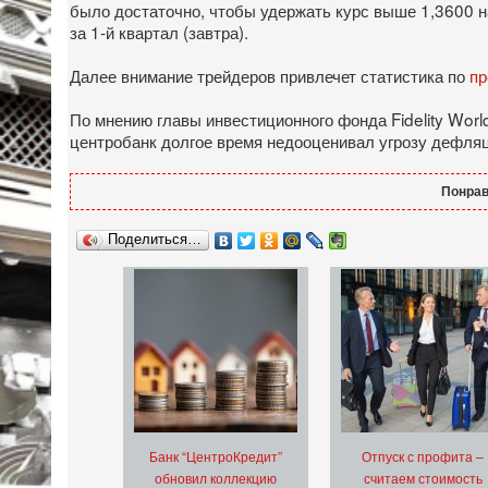
было достаточно, чтобы удержать курс выше 1,3600 н
за 1-й квартал (завтра).
Далее внимание трейдеров привлечет статистика по
п
По мнению главы инвестиционного фонда Fidelity Wor
центробанк долгое время недооценивал угрозу дефляци
Понрав
Поделиться…
Банк “ЦентроКредит”
Отпуск с профита –
обновил коллекцию
считаем стоимость