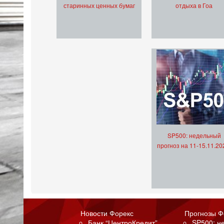
старинных ценных бумаг
отдыха в Гоа
SP500: недельный
прогноз на 11-15.11.20
Новости Форекс
Прогнозы Ф
Банк “ЦентроКредит”
SP500: н