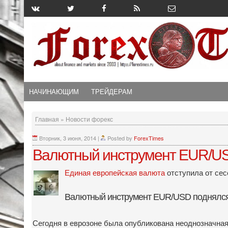
НАЧИНАЮЩИМ
ТРЕЙДЕРАМ
Главная
»
Новости форекс
Вторник, 3 июня, 2014
|
Posted by
ForexTimes
Валютный инструмент EUR/US
Единая европейская валюта
отступила от сес
Валютный инструмент EUR/USD поднялся
Сегодня в еврозоне была опубликована неоднозначная 