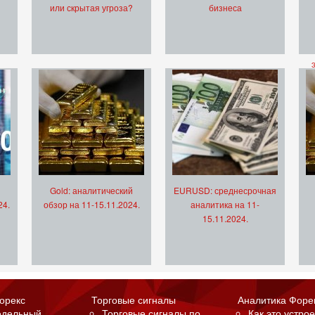
или скрытая угроза?
бизнеса
Gold: аналитический
EURUSD: среднесрочная
24.
обзор на 11-15.11.2024.
аналитика на 11-
15.11.2024.
орекс
Торговые сигналы
Аналитика Форе
едельный
Торговые сигналы по
Как это устрое