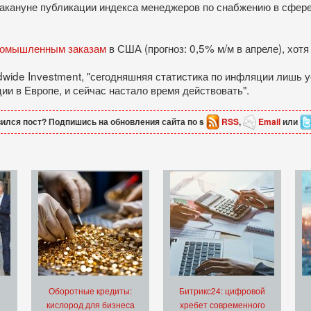
акануне публикации индекса менеджеров по снабжению в сфере 
ромышленным заказам
в США (прогноз: 0,5% м/м в апреле), хотя
ldwide Investment, "сегодняшняя статистика по инфляции лишь
и в Европе, и сейчас настало время действовать".
ился пост? Подпишись на обновления сайта по s
RSS
,
Email
или
Оборотные кредиты:
Битрикс24: цифровой
кислород для бизнеса
хребет современного