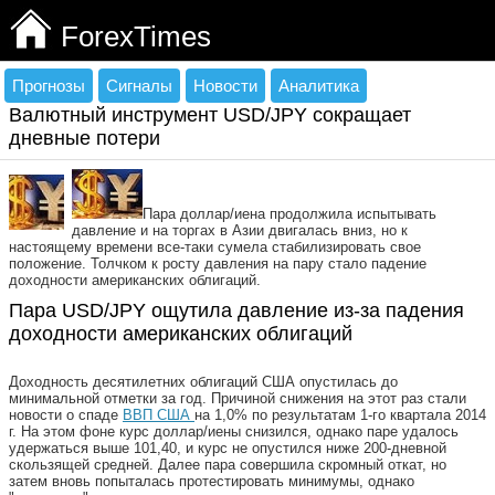
ForexTimes
Прогнозы
Сигналы
Новости
Аналитика
Валютный инструмент USD/JPY сокращает
дневные потери
Пара доллар/иена продолжила испытывать
давление и на торгах в Азии двигалась вниз, но к
настоящему времени все-таки сумела стабилизировать свое
положение. Толчком к росту давления на пару стало падение
доходности американских облигаций.
Пара USD/JPY ощутила давление из-за падения
доходности американских облигаций
Доходность десятилетних облигаций США опустилась до
минимальной отметки за год. Причиной снижения на этот раз стали
новости о спаде
ВВП США
на 1,0% по результатам 1-го квартала 2014
г. На этом фоне курс доллар/иены снизился, однако паре удалось
удержаться выше 101,40, и курс не опустился ниже 200-дневной
скользящей средней. Далее пара совершила скромный откат, но
затем вновь попыталась протестировать минимумы, однако