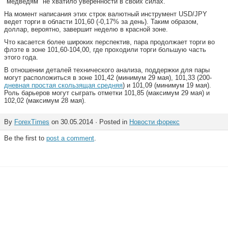
"медведям" не хватило уверенности в своих силах.
На момент написания этих строк валютный инструмент USD/JPY
ведет торги в области 101,60 (-0,17% за день). Таким образом,
доллар, вероятно, завершит неделю в красной зоне.
Что касается более широких перспектив, пара продолжает торги во
флэте в зоне 101,60-104,00, где проходили торги большую часть
этого года.
В отношении деталей технического анализа, поддержки для пары
могут расположиться в зоне 101,42 (минимум 29 мая), 101,33 (200-
дневная простая скользящая средняя
) и 101,09 (минимум 19 мая).
Роль барьеров могут сыграть отметки 101,85 (максимум 29 мая) и
102,02 (максимум 28 мая).
By
ForexTimes
on 30.05.2014 · Posted in
Новости форекс
Be the first to
post a comment
.