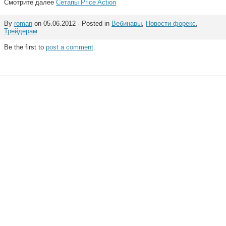
Смотрите далее
Сетапы Price Action
By
roman
on 05.06.2012 · Posted in
Вебинары
,
Новости форекс
,
Трейдерам
Be the first to
post a comment
.