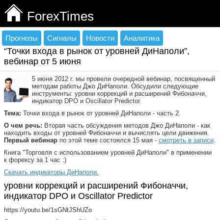
ForexTimes
Прогнозы
Сигналы
Новости
Аналитика
“Точки входа в рынок от уровней ДиНаполи”,
вебинар от 5 июня
5 июня 2012 г. мы провели очередной вебинар, посвященный
методам работы Джо ДиНаполи. Обсудили следующие
инструменты: уровни коррекций и расширений Фибоначчи,
индикатор DPO и Oscillator Predictor.
Тема:
Точки входа в рынок от уровней ДиНаполи - часть 2.
О чем речь:
Вторая часть обсуждения методов Джо ДиНаполи - как
находить входы от уровней Фибоначчи и вычислять цели движения.
Первый вебинар
по этой теме состоялся 15 мая -
смотреть в записи
.
Книга "Торговля с использованием уровней ДиНаполи" в применении
к форексу за 1 час :)
Скачать индикаторы ДиНаполи.
уровни коррекций и расширений Фибоначчи,
индикатор DPO и Oscillator Predictor
https://youtu.be/1sGNtJShUZo