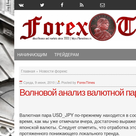
НАЧИНАЮЩИМ
ТРЕЙДЕРАМ
Главная
»
Новости форекс
Среда, 9 июня, 2010
|
Posted by
ForexTimes
Волновой анализ валютной па
Валютная пара USD_JPY по-прежнему находится в сост
время, как мы уже отмечали вчера, достаточно выраж
японской валюты. Следует отметить, что отработка 
протяженного понижающего локального тренда.