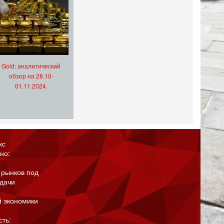
Gold: аналитический
обзор на 28.10-
01.11.2024.
кс
но:
 рынков под
адачи
й экономики
сть: