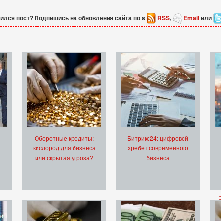
ился пост? Подпишись на обновления сайта по s
RSS
,
Email
или
Оборотные кредиты:
Битрикс24: цифровой
кислород для бизнеса
хребет современного
или скрытая угроза?
бизнеса