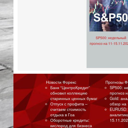
SP500: недельный
прогноз на 11-15.11.20
Новости Форекс
Прогнозы Ф
Банк “ЦентроКредит”
SP500: н
обновил коллекцию
прогноз н
старинных ценных бумаг
Gold: ан
Отпуск с профита –
обзор на 
считаем стоимость
EURUSD:
отдыха в Гоа
аналитик
Оборотные кредиты:
15.11.202
кислород для бизнеса