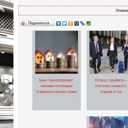
Понрав
Поделиться…
Банк “ЦентроКредит”
Отпуск с профита –
обновил коллекцию
считаем стоимость
старинных ценных бумаг
отдыха в Гоа