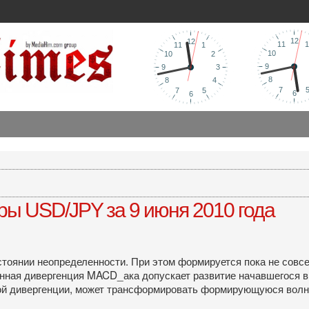
ры USD/JPY за 9 июня 2010 года
оянии неопределенности. При этом формируется пока не совсем 
енная дивергенция MACD_ака допускает развитие начавшегося в
этой дивергенции, может трансформировать формирующуюся волн