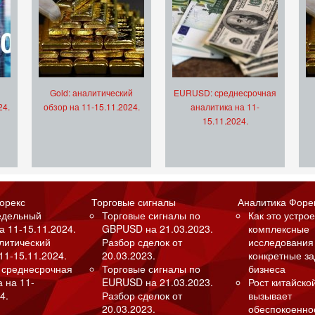
Gold: аналитический
EURUSD: среднесрочная
24.
обзор на 11-15.11.2024.
аналитика на 11-
15.11.2024.
орекс
Торговые сигналы
Аналитика Форе
едельный
Торговые сигналы по
Как это устрое
а 11-15.11.2024.
GBPUSD на 21.03.2023.
комплексные
алитический
Разбор сделок от
исследования
11-15.11.2024.
20.03.2023.
конкретные з
 среднесрочная
Торговые сигналы по
бизнеса
а на 11-
EURUSD на 21.03.2023.
Рост китайско
4.
Разбор сделок от
вызывает
20.03.2023.
обеспокоенно