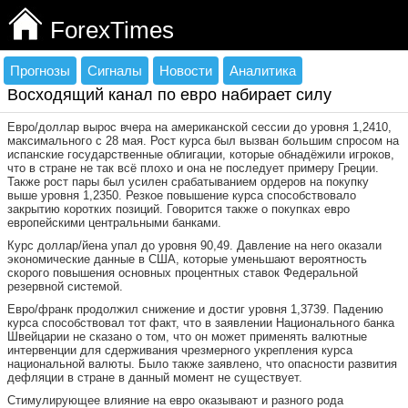
ForexTimes
Прогнозы
Сигналы
Новости
Аналитика
Восходящий канал по евро набирает силу
Евро/доллар вырос вчера на американской сессии до уровня 1,2410,
максимального с 28 мая. Рост курса был вызван большим спросом на
испанские государственные облигации, которые обнадёжили игроков,
что в стране не так всё плохо и она не последует примеру Греции.
Также рост пары был усилен срабатыванием ордеров на покупку
выше уровня 1,2350. Резкое повышение курса способствовало
закрытию коротких позиций. Говорится также о покупках евро
европейскими центральными банками.
Курс доллар/йена упал до уровня 90,49. Давление на него оказали
экономические данные в США, которые уменьшают вероятность
скорого повышения основных процентных ставок Федеральной
резервной системой.
Евро/франк продолжил снижение и достиг уровня 1,3739. Падению
курса способствовал тот факт, что в заявлении Национального банка
Швейцарии не сказано о том, что он может применять валютные
интервенции для сдерживания чрезмерного укрепления курса
национальной валюты. Было также заявлено, что опасности развития
дефляции в стране в данный момент не существует.
Стимулирующее влияние на евро оказывают и разного рода