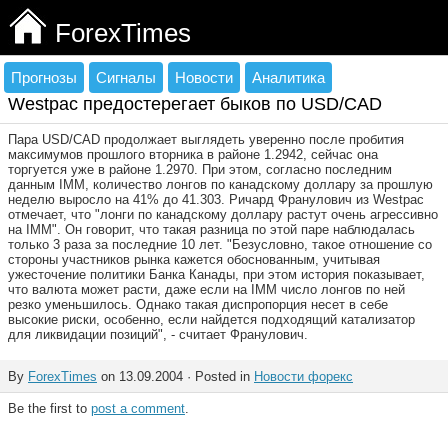
ForexTimes
Прогнозы
Сигналы
Новости
Аналитика
Westpac предостерегает быков по USD/CAD
Пара USD/CAD продолжает выглядеть уверенно после пробития
максимумов прошлого вторника в районе 1.2942, сейчас она
торгуется уже в районе 1.2970. При этом, согласно последним
данным IMM, количество лонгов по канадскому доллару за прошлую
неделю выросло на 41% до 41.303. Ричард Франулович из Westpac
отмечает, что "лонги по канадскому доллару растут очень агрессивно
на IMM". Он говорит, что такая разница по этой паре наблюдалась
только 3 раза за последние 10 лет. "Безусловно, такое отношение со
стороны участников рынка кажется обоснованным, учитывая
ужесточение политики Банка Канады, при этом история показывает,
что валюта может расти, даже если на IMM число лонгов по ней
резко уменьшилось. Однако такая диспропорция несет в себе
высокие риски, особенно, если найдется подходящий катализатор
для ликвидации позиций", - считает Франулович.
By
ForexTimes
on 13.09.2004 · Posted in
Новости форекс
Be the first to
post a comment
.