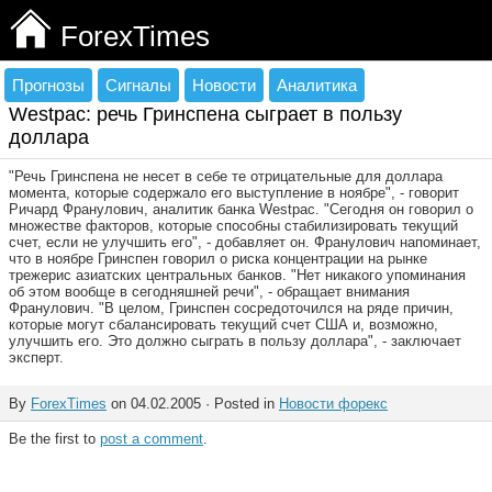
ForexTimes
Прогнозы
Сигналы
Новости
Аналитика
Westpac: речь Гринспена сыграет в пользу
доллара
"Речь Гринспена не несет в себе те отрицательные для доллара
момента, которые содержало его выступление в ноябре", - говорит
Ричард Франулович, аналитик банка Westpac. "Сегодня он говорил о
множестве факторов, которые способны стабилизировать текущий
счет, если не улучшить его", - добавляет он. Франулович напоминает,
что в ноябре Гринспен говорил о риска концентрации на рынке
трежерис азиатских центральных банков. "Нет никакого упоминания
об этом вообще в сегодняшней речи", - обращает внимания
Франулович. "В целом, Гринспен сосредоточился на ряде причин,
которые могут сбалансировать текущий счет США и, возможно,
улучшить его. Это должно сыграть в пользу доллара", - заключает
эксперт.
By
ForexTimes
on 04.02.2005 · Posted in
Новости форекс
Be the first to
post a comment
.