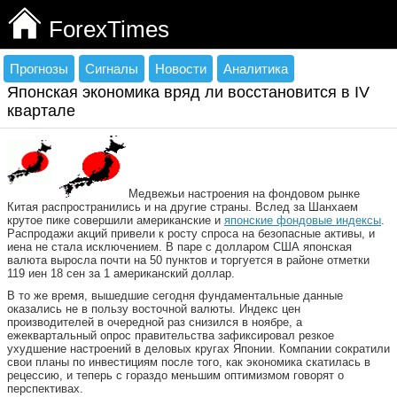
ForexTimes
Прогнозы
Сигналы
Новости
Аналитика
Японская экономика вряд ли восстановится в IV
квартале
Медвежьи настроения на фондовом рынке
Китая распространились и на другие страны. Вслед за Шанхаем
крутое пике совершили американские и
японские фондовые индексы
.
Распродажи акций привели к росту спроса на безопасные активы, и
иена не стала исключением. В паре с долларом США японская
валюта выросла почти на 50 пунктов и торгуется в районе отметки
119 иен 18 сен за 1 американский доллар.
В то же время, вышедшие сегодня фундаментальные данные
оказались не в пользу восточной валюты. Индекс цен
производителей в очередной раз снизился в ноябре, а
ежеквартальный опрос правительства зафиксировал резкое
ухудшение настроений в деловых кругах Японии. Компании сократили
свои планы по инвестициям после того, как экономика скатилась в
рецессию, и теперь с гораздо меньшим оптимизмом говорят о
перспективах.