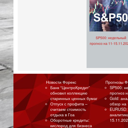
SP500: недельный
прогноз на 11-15.11.20
Новости Форекс
Прогнозы Ф
Банк “ЦентроКредит”
SP500: н
обновил коллекцию
прогноз н
старинных ценных бумаг
Gold: ан
Отпуск с профита –
обзор на 
считаем стоимость
EURUSD:
отдыха в Гоа
аналитик
Оборотные кредиты:
15.11.202
кислород для бизнеса