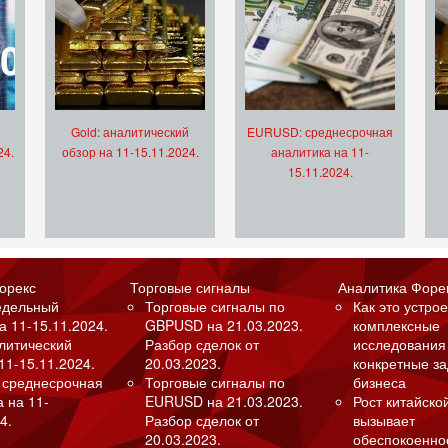
Gold: аналитический
EURUSD: среднесрочная
24.
обзор на 11-15.11.2024.
аналитика на 11-
15.11.2024.
орекс
Торговые сигналы
Аналитика Форе
едельный
Торговые сигналы по
Как это устрое
а 11-15.11.2024.
GBPUSD на 21.03.2023.
комплексные
алитический
Разбор сделок от
исследования
11-15.11.2024.
20.03.2023.
конкретные з
 среднесрочная
Торговые сигналы по
бизнеса
а на 11-
EURUSD на 21.03.2023.
Рост китайско
4.
Разбор сделок от
вызывает
20.03.2023.
обеспокоенно