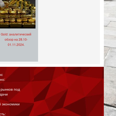
Gold: аналитический
обзор на 28.10-
01.11.2024.
кс
но:
 рынков под
адачи
й экономики
сть: