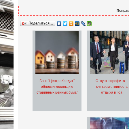
Понрав
Поделиться…
Банк “ЦентроКредит”
Отпуск с профита –
обновил коллекцию
считаем стоимость
старинных ценных бумаг
отдыха в Гоа