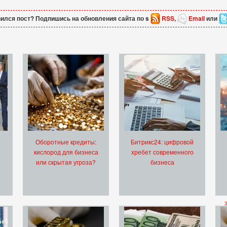
ился пост? Подпишись на обновления сайта по s
RSS
,
Email
или
Оборотные кредиты:
Битрикс24: цифровой
кислород для бизнеса
хребет современного
или скрытая угроза?
бизнеса