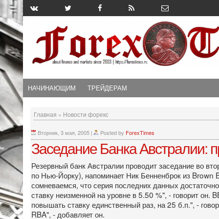
НАЧИНАЮЩИМ
ТРЕЙДЕРАМ
Главная
»
Новости форекс
Вторник, 3 мая, 2005
|
Posted by
ForexTimes
Заседание Банка Австралии: п
Резервный банк Австралии проводит заседание во вторн
по Нью-Йорку), напоминает Ник Бенненброк из Brown B
сомневаемся, что серия последних данных достаточно
ставку неизменной на уровне в 5.50 %", - говорит он.
повышать ставку единственный раз, на 25 б.п.", - го
RBA", - добавляет он.