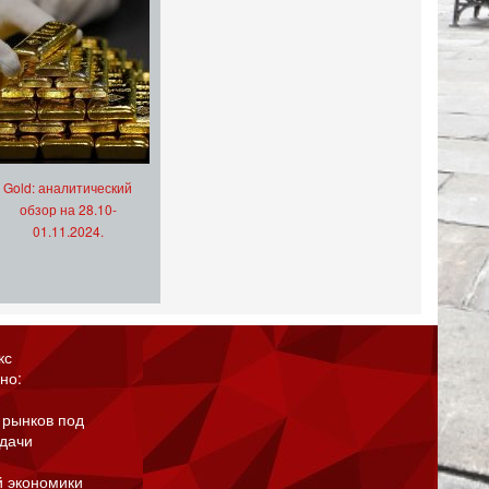
Gold: аналитический
обзор на 28.10-
01.11.2024.
кс
но:
 рынков под
адачи
й экономики