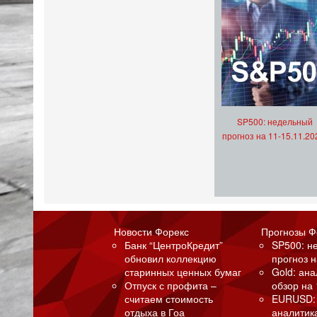
SP500: недельный
прогноз на 11-15.11.20
Новости Форекс
Прогнозы Ф
Банк “ЦентроКредит”
SP500: н
обновил коллекцию
прогноз н
старинных ценных бумаг
Gold: ан
Отпуск с профита –
обзор на 
считаем стоимость
EURUSD:
отдыха в Гоа
аналитик