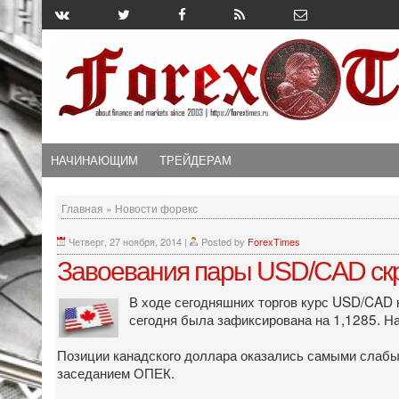
НАЧИНАЮЩИМ
ТРЕЙДЕРАМ
Главная
»
Новости форекс
Четверг, 27 ноября, 2014
|
Posted by
ForexTimes
Завоевания пары USD/CAD скр
В ходе сегодняшних торгов курс USD/CAD н
сегодня была зафиксирована на 1,1285. На
Позиции канадского доллара оказались самыми слабым
заседанием ОПЕК.