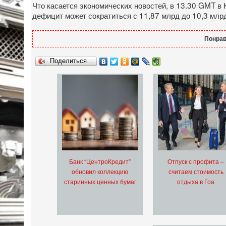
Что касается экономических новостей, в 13.30 GMT в
дефицит может сократиться с 11,87 млрд до 10,3 млр
Понрав
Поделиться…
Банк “ЦентроКредит”
Отпуск с профита –
обновил коллекцию
считаем стоимость
старинных ценных бумаг
отдыха в Гоа