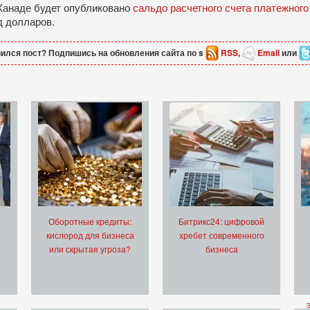
 Канаде будет опубликовано
сальдо расчетного счета платежного
д долларов.
ился пост? Подпишись на обновления сайта по s
RSS
,
Email
или
Оборотные кредиты:
Битрикс24: цифровой
кислород для бизнеса
хребет современного
или скрытая угроза?
бизнеса