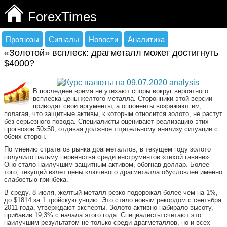
ForexTimes
Прогнозы
Сигналы
Новости
Аналитика
«Золотой» всплеск: драгметалл может достигнуть
$4000?
В последнее время не утихают споры вокруг вероятного
всплеска цены желтого металла. Сторонники этой версии
приводят свои аргументы, а оппоненты возражают им,
полагая, что защитные активы, к которым относится золото, не растут
без серьезного повода. Специалисты оценивают реализацию этих
прогнозов 50х50, отдавая должное тщательному анализу ситуации с
обеих сторон.
По мнению стратегов рынка драгметаллов, в текущем году золото
получило пальму первенства среди инструментов «тихой гавани».
Оно стало наилучшим защитным активом, обогнав доллар. Более
того, текущий взлет цены ключевого драгметалла обусловлен именно
слабостью гринбека.
В среду, 8 июля, желтый металл резко подорожал более чем на 1%,
до $1814 за 1 тройскую унцию. Это стало новым рекордом с сентября
2011 года, утверждают эксперты. Золото активно набирало высоту,
прибавив 19,3% с начала этого года. Специалисты считают это
наилучшим результатом не только среди драгметаллов, но и всех