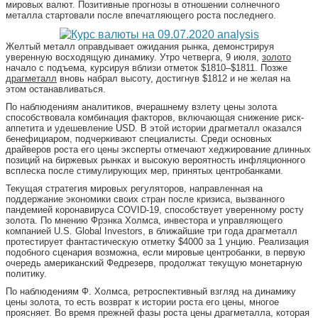
мировых валют. Позитивные прогнозы в отношении солнечного
металла стартовали после впечатляющего роста последнего.
Желтый металл оправдывает ожидания рынка, демонстрируя
уверенную восходящую динамику. Утро четверга, 9 июля,
золото
начало с подъема, курсируя вблизи отметок $1810–$1811. Позже
драгметалл
вновь набрал высоту, достигнув $1812 и не желая на
этом останавливаться.
По наблюдениям аналитиков, вчерашнему взлету цены золота
способствовала комбинация факторов, включающая снижение риск-
аппетита и удешевление USD. В этой истории драгметалл оказался
бенефициаром, подчеркивают специалисты. Среди основных
драйверов роста его цены эксперты отмечают хеджирование длинных
позиций на биржевых рынках и высокую вероятность инфляционного
всплеска после стимулирующих мер, принятых центробанками.
Текущая стратегия мировых регуляторов, направленная на
поддержание экономики своих стран после кризиса, вызванного
пандемией коронавируса COVID-19, способствует уверенному росту
золота. По мнению Фрэнка Холмса, инвестора и управляющего
компанией U.S. Global Investors, в ближайшие три года драгметалл
протестирует фантастическую отметку $4000 за 1 унцию. Реализация
подобного сценария возможна, если мировые центробанки, в первую
очередь американский Федрезерв, продолжат текущую монетарную
политику.
По наблюдениям Ф. Холмса, ретроспективный взгляд на динамику
цены золота, то есть возврат к истории роста его цены, многое
проясняет. Во время прежней фазы роста цены драгметалла, которая