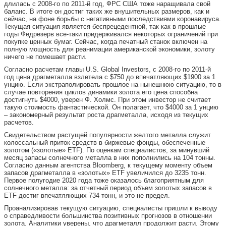
длилась с 2008-го по 2011-й год, ФРС США тоже наращивала свой
баланс. В итоге он достиг таких же внушительных размеров, как и
сейчас, на фоне борьбы с негативными последствиями коронавируса.
Текущая ситуация является беспрецедентной, так как в прошлые
годы Федрезерв все-таки придерживался некоторых ограничений при
покупке ценных бумаг. Сейчас, когда печатный станок включен на
полную мощность для реанимации американской экономики, золоту
ничего не помешает расти.
Согласно расчетам главы U.S. Global Investors, с 2008-го по 2011-й
год цена драгметалла взлетела с $750 до впечатляющих $1900 за 1
унцию. Если экстраполировать прошлое на нынешнюю ситуацию, то в
случае повторения циклов динамики золота его цена способна
достигнуть $4000, уверен Ф. Холмс. При этом инвестор не считает
такую стоимость фантастической. Он полагает, что $4000 за 1 унцию
– закономерный результат роста драгметалла, исходя из текущих
расчетов.
Свидетельством растущей популярности желтого металла служит
колоссальный приток средств в биржевые фонды, обеспеченные
золотом («золотые» ETF). По оценкам специалистов, за минувший
месяц запасы солнечного металла в них пополнились на 104 тонны.
Согласно данным агентства Bloomberg, к текущему моменту объем
запасов драгметалла в «золотых» ETF увеличился до 3235 тонн.
Первое полугодие 2020 года тоже оказалось благоприятным для
солнечного металла: за отчетный период объем золотых запасов в
ETF достиг впечатляющих 734 тонн, и это не предел.
Проанализировав текущую ситуацию, специалисты пришли к выводу
о справедливости большинства позитивных прогнозов в отношении
золота. Аналитики уверены, что драгметалл продолжит расти. Этому