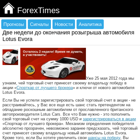
ForexTimes
Прогнозы
Сигналы
Новости
Аналитика
Две недели до окончания розыгрыша автомобиля
Lotus Evora
Уже 25 мая 2012 года мы
узнаем, чей торговый счет принесет своему владельцу победу в
акции «
Спорткар от лучшего брокера
» и ключи от нового автомобиля
Lotus Evora.
Если Вы не успели зарегистрировать свой торговый счет в акции - не
расстраивайтесь, у Вас все еще есть шанс стать претендентом на
обладание роскошным автомобилем от прославленного британского
автопроизводителя Lotus Cars. Все что Вам нужно - это пополнить
свой торговый счет на сумму 1000 USD и
зарегистрироваться в акции
«Спорткар от лучшего брокера». Механизм определения победителя
абсолютно прозрачен, невозможно заранее предсказать, чей торговый
счет принесет своему владельцу новый автомобиль Lotus Evora.
Кроме того, если Вы хотите увеличить свои
шансы на победу
, Вы