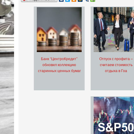
Банк “ЦентроКредит”
Отпуск с профита –
обновил коллекцию
считаем стоимость
старинных ценных бумаг
отдыха в Гоа