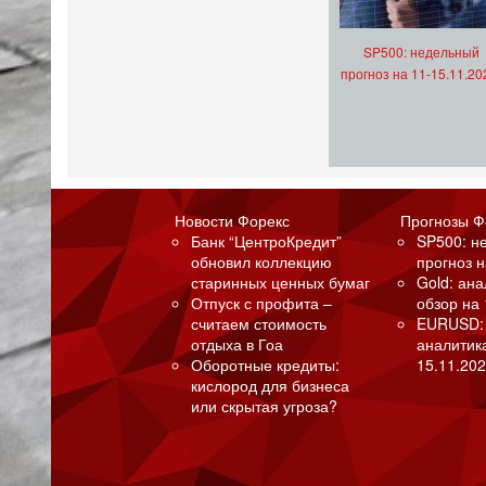
SP500: недельный
прогноз на 11-15.11.20
Новости Форекс
Прогнозы Ф
Банк “ЦентроКредит”
SP500: н
обновил коллекцию
прогноз н
старинных ценных бумаг
Gold: ан
Отпуск с профита –
обзор на 
считаем стоимость
EURUSD:
отдыха в Гоа
аналитик
Оборотные кредиты:
15.11.202
кислород для бизнеса
или скрытая угроза?