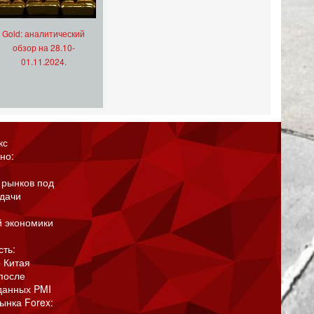
Gold: аналитический
обзор на 28.10-
01.11.2024.
кс
но:
 рынков под
адачи
й экономики
сть:
 Китая
после
данных PMI
ынка Forex: