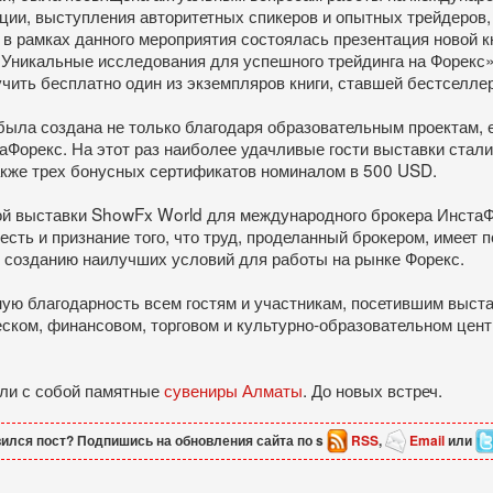
ции, выступления авторитетных спикеров и опытных трейдеров,
о в рамках данного мероприятия состоялась презентация новой 
Уникальные исследования для успешного трейдинга на Форекс»
учить бесплатно один из экземпляров книги, ставшей бестселл
ыла создана не только благодаря образовательным проектам, 
аФорекс. На этот раз наиболее удачливые гости выставки ста
акже трех бонусных сертификатов номиналом в 500 USD.
ой выставки ShowFx World для международного брокера ИнстаФ
сть и признание того, что труд, проделанный брокером, имеет 
к созданию наилучших условий для работы на рынке Форекс.
ю благодарность всем гостям и участникам, посетившим выста
ском, финансовом, торговом и культурно-образовательном цен
зли с собой памятные
сувениры Алматы
. До новых встреч.
ился пост? Подпишись на обновления сайта по s
RSS
,
Email
или