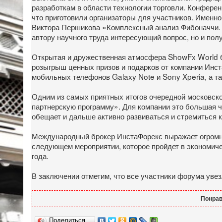
разработкам в области технологии торговли. Конферен
что приготовили организаторы для участников. Именн
Виктора Першикова «Комплексный анализ Фибоначчи. 
автору научного труда интересующий вопрос, но и пол
Открытая и дружественная атмосфера ShowFx World б
розыгрыш ценных призов и подарков от компании Инст
мобильных телефонов Galaxy Note и Sony Xperia, а т
Одним из самых приятных итогов очередной московск
партнерскую программу». Для компании это большая че
обещает и дальше активно развиваться и стремиться 
Международный брокер ИнстаФорекс выражает огромну
следующем мероприятии, которое пройдет в экономиче
года.
В заключении отметим, что все участники форума уве
Понрав
Поделиться…