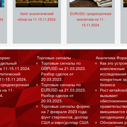
Gold: аналитический
EURUSD: среднесрочная
24.
обзор на 11-15.11.2024.
аналитика на 11-
15.11.2024.
орекс
Торговые сигналы
Аналитика Форе
едельный
Торговые сигналы по
Как это устрое
а 11-15.11.2024.
GBPUSD на 21.03.2023.
комплексные
алитический
Разбор сделок от
исследования
11-15.11.2024.
20.03.2023.
конкретные з
 среднесрочная
Торговые сигналы по
бизнеса
а на 11-
EURUSD на 21.03.2023.
Рост китайско
4.
Разбор сделок от
вызывает
20.03.2023.
обеспокоенно
Торговые сигналы форекс
правительство
на 7 февраля 2023 года:
вмешивается 
фунт стерлингов, доллар
сегодняшних 
США и евро/доллар США
Обновление р