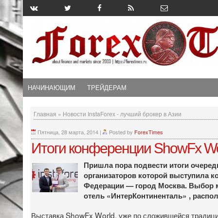
НАЧИНАЮЩИМ
ТРЕЙДЕРАМ
Главная
»
Новости InstaForex - лучший брокер в Азии
Пятница, 28 марта, 2014
|
Posted by
ForexTimes
Итоги конференции ShowFx Wo
Пришла пора подвести итоги очеред
организаторов которой выступила ко
Федерации — город Москва. Выбор м
отель «ИнтерКонтиненталь» , распол
Выставка ShowFx World, уже по сложившейся традици