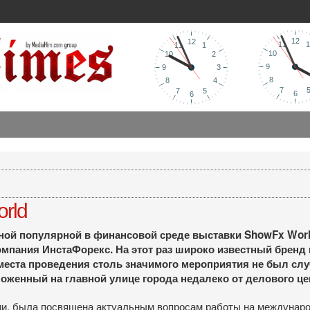
rld
ной популярной в финансовой среде выставки ShowFx World
мпания ИнстаФорекс. На этот раз широко известный бренд 
еста проведения столь значимого мероприятия не был слу
оженный на главной улице города недалеко от делового це
и, была посвящена актуальным вопросам работы на междунаро