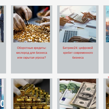
Оборотные кредиты:
Битрикс24: цифровой
кислород для бизнеса
хребет современного
или скрытая угроза?
бизнеса