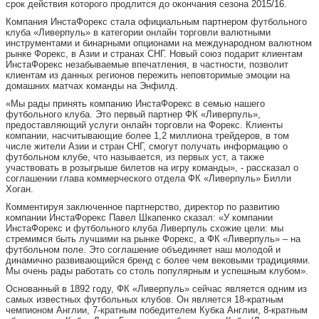
срок действия которого продлится до окончания сезона 2015/16.
Компания ИнстаФорекс стала официальным партнером футбольного
клуба «Ливерпуль» в категории онлайн торговли валютными
инструментами и бинарными опционами на международном валютном
рынке Форекс, в Азии и странах СНГ. Новый союз подарит клиентам
ИнстаФорекс незабываемые
впечатления, в частности, позволит
клиентам из данных регионов пережить неповторимые эмоции на
домашних матчах команды на Энфилд.
«Мы рады принять компанию ИнстаФорекс в семью нашего
футбольного клуба. Это первый партнер ФК «Ливерпуль»,
предоставляющий услуги онлайн торговли на Форекс. Клиенты
компании, насчитывающие более 1,2 миллиона трейдеров, в том
числе жители Азии и стран СНГ, смогут получать информацию о
футбольном клубе, что называется, из первых уст, а также
участвовать в розыгрыше билетов на игру команды», - рассказал о
соглашении глава коммерческого отдела ФК «Ливерпуль» Билли
Хоган.
Комментируя заключенное партнерство, директор по развитию
компании ИнстаФорекс Павел Шкапенко сказал: «У компании
ИнстаФорекс и футбольного клуба Ливерпуль схожие цели: мы
стремимся быть лучшими на рынке Форекс, а ФК «Ливерпуль» – на
футбольном поле. Это соглашение объединяет наш молодой и
динамично развивающийся бренд с более чем вековыми традициями.
Мы очень рады работать со столь популярным и успешным клубом».
Основанный в 1892 году, ФК «Ливерпуль» сейчас является одним из
самых известных футбольных клубов. Он является 18-кратным
чемпионом Англии, 7-кратным победителем Кубка Англии, 8-кратным